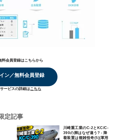
無料会員登録はこちらから
イン／無料会員登録
サービスの詳細は
こちら
限定記事
川崎重工業のC-2とKC/C-
390の脚はなぜ違う? - 降
着装置は複雑怪奇(5)|軍用