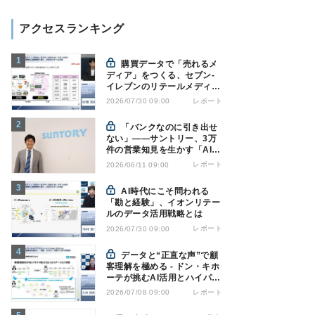
アクセスランキング
購買データで「売れるメ
ディア」をつくる、セブン-
イレブンのリテールメディア
戦略
レポート
2026/07/30 09:00
「バンクなのに引き出せ
ない」――サントリー、3万
件の営業知見を生かす「AI軍
師」とは
レポート
2026/06/11 09:00
AI時代にこそ問われる
「勘と経験」、イオンリテー
ルのデータ活用戦略とは
レポート
2026/07/30 09:00
データと“正直な声”で顧
客理解を極める - ドン・キホ
ーテが挑むAI活用とハイパー
パーソナライゼーション
レポート
2026/07/08 09:00