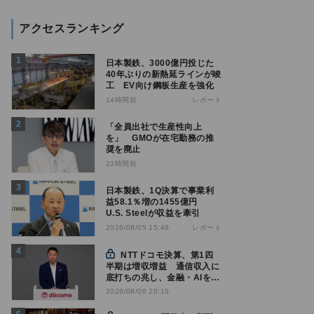
アクセスランキング
日本製鉄、3000億円投じた
40年ぶりの新熱延ラインが竣
工 EV向け鋼板生産を強化
14時間前
レポート
「全員出社で生産性向上
を」 GMOが在宅勤務の推
奨を廃止
23時間前
日本製鉄、1Q決算で事業利
益58.1％増の1455億円
U.S. Steelが収益を牽引
レポート
2026/08/05 15:49
NTTドコモ決算、第1四
半期は増収増益 通信収入に
底打ちの兆し、金融・AIを強
化
2026/08/06 20:19