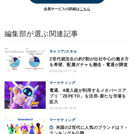
会員サービスの詳細は
こちら
編集部が選ぶ関連記事
キャリア/スキル
Z世代就活生の約7割が出社中心の働き方
を希望、配属ガチャも懸念 - 電通が調査
2024/04/15 17:24
マーケティング
電通、4億人超が利用するメタバースア
プリ「ZEPETO」を活用‐新たな市場を
拡大
2024/02/26 16:01
マーケティング
米国のZ世代に人気のブランドは？ -
ランキングを公開