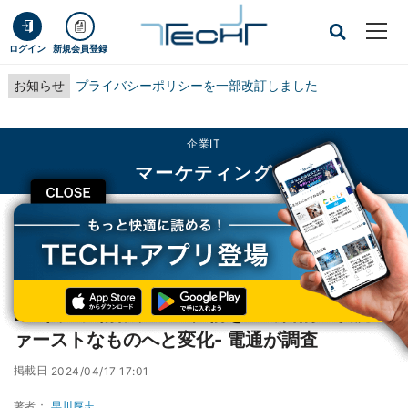
ログイン
新規会員登録
お知らせ
プライバシーポリシーを一部改訂しました
企業IT
マーケティング
CLOSE
TECH+
企業IT
マーケティング
Z世代の友情観、コロナ禍を経て目的・状況ファーストなものへと変化- 電通が
調査
Z世代の友情観、コロナ禍を経て目的・状況フ
ァーストなものへと変化- 電通が調査
掲載日
2024/04/17 17:01
著者：
早川厚志