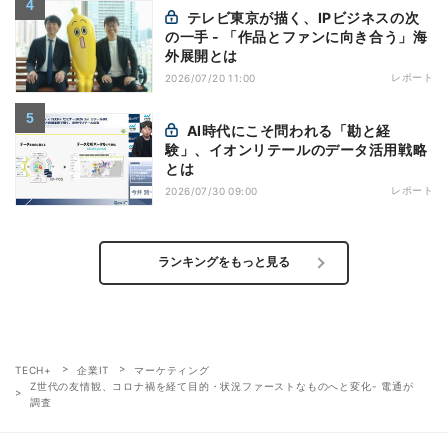
テレビ東京が描く、IPビジネスの次
の一手 - 「作品とファンに向き合う」海
外展開とは
レポート
2026/07/20 11:00
AI時代にこそ問われる「勘と経
験」、イオンリテールのデータ活用戦略
とは
レポート
2026/07/30 09:00
ランキングをもっと見る
TECH+
企業IT
マーケティング
Z世代の友情観、コロナ禍を経て目的・状況ファーストなものへと変化- 電通が
調査