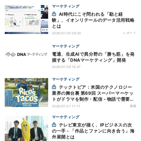
マーケティング
AI時代にこそ問われる「勘と経
験」、イオンリテールのデータ活用戦略
とは
レポート
2026/07/30 09:00
マーケティング
電通、生成AIで異分野の「勝ち筋」を発
掘する「DNAマーケティング」開発
2026/07/28 16:47
マーケティング
テックトピア：米国のテクノロジー
業界の舞台裏 第69回 スーパーマーケッ
トがドラマを制作・配信 - 物語で需要を
演出する小売メディア
連載
2026/07/27 17:17
マーケティング
テレビ東京が描く、IPビジネスの次
の一手 - 「作品とファンに向き合う」海
外展開とは