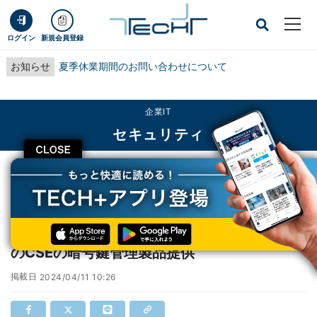
ログイン
新規会員登録
お知らせ
夏季休業期間のお問い合わせについて
企業IT
セキュリティ
CLOSE
TECH+
企業IT
セキュリティ
日立ソリューションズ、Google WorkspaceのCSEの暗号鍵管理製品提供
日立ソリューションズ、Google Workspace
のCSEの暗号鍵管理製品提供
掲載日
2024/04/11 10:26