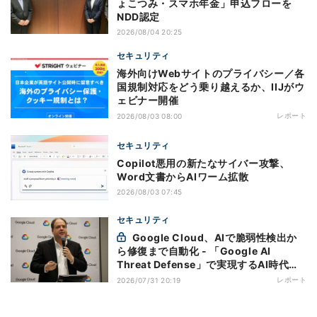
ょこつみ・スマホ年金」申込フローを
NDD認定
2026/08/04 20:25
セキュリティ
海外向けWebサイトのプライバシー／各
国規制対応をどう乗り越えるか、IIJがウ
ェビナー開催
レポート
2026/08/03 08:00
セキュリティ
Copilot悪用の新たなサイバー攻撃、
Word文書からAIワーム拡散
2026/08/03 07:45
セキュリティ
Google Cloud、AIで脆弱性検出か
ら修復まで自動化 - 「Google AI
Threat Defense」で実現するAI時代の
防御戦略
レポート
2026/07/31 20:19