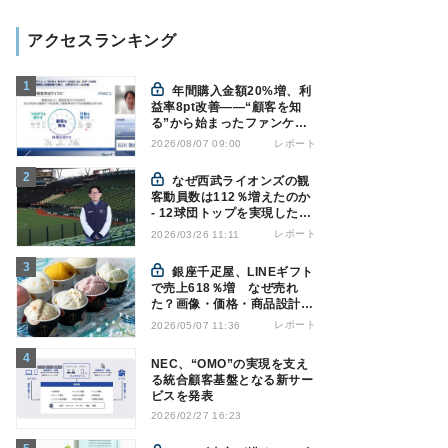
アクセスランキング
年間購入金額20%増、利
益率8pt改善——“顧客を知
る”から始まったファンケル
の通販変革と、次に見据える
レポート
2026/08/07 09:00
オムニチャネル
なぜ西武ライオンズの観
客動員数は112％増えたのか
- 12球団トップを実現した戦
略の全貌
レポート
2026/03/26 11:11
銀座千疋屋、LINEギフト
で売上618％増 なぜ売れ
た？画像・価格・商品設計を
解説
レポート
2026/05/07 11:36
NEC、“OMO”の実現を支え
る統合顧客基盤となる新サー
ビスを発表
2026/02/27 16:23