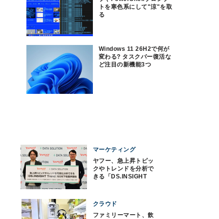
トを寒色系にして"涼"を取
る
Windows 11 26H2で何が
変わる? タスクバー復活な
ど注目の新機能3つ
マーケティング
ヤフー、急上昇トピッ
クやトレンドを分析で
きる「DS.INSIGHT
Trend」提供
クラウド
ファミリーマート、飲