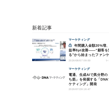
新着記事
マーケティング
年間購入金額20%増、利
益率8pt改善——“顧客を
る”から始まったファン
の通販変革と、次に見据
レ
2026/08/07 09:00
オムニチャネル
マーケティング
電通、生成AIで異分野の
ち筋」を発掘する「DNA
ケティング」開発
2026/07/28 16:47