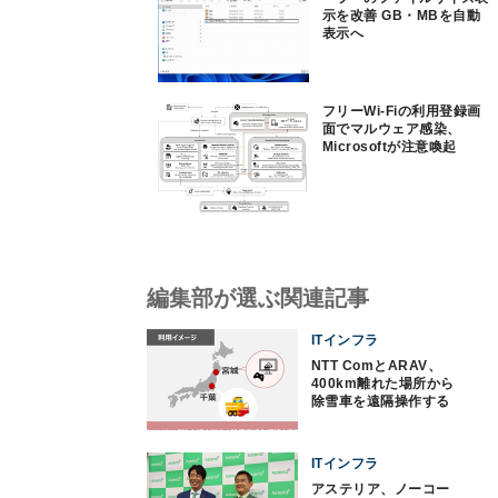
示を改善 GB・MBを自動
表示へ
フリーWi-Fiの利用登録画
面でマルウェア感染、
Microsoftが注意喚起
編集部が選ぶ関連記事
ITインフラ
NTT ComとARAV、
400km離れた場所から
除雪車を遠隔操作する
実証実験
ITインフラ
アステリア、ノーコー