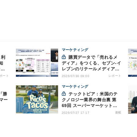
マーケティング
購買データで「売れるメ
知
ディア」をつくる、セブン-イ
ケル
レブンのリテールメディア戦
える
略
ポート
レポート
2026/07/30 09:00
マーケティング
「勝
テックトピア：米国のテ
マー
クノロジー業界の舞台裏 第
69回 スーパーマーケットが
ドラマを制作・配信 - 物語で
連載
2026/07/27 17:17
需要を演出する小売メディア