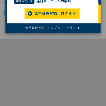
著者：
丸山篤
AI学習
AI
業務効率化
講演レポート