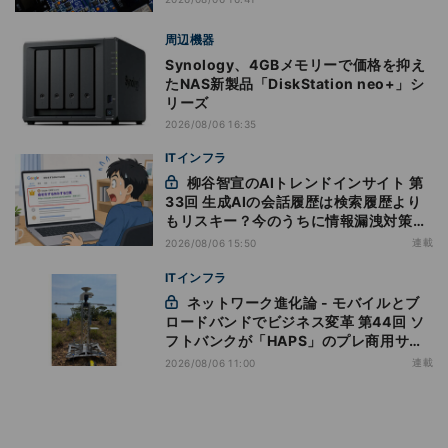
周辺機器
Synology、4GBメモリーで価格を抑え
たNAS新製品「DiskStation neo+」シ
リーズ
2026/08/06 16:35
ITインフラ
柳谷智宣のAIトレンドインサイト 第
33回 生成AIの会話履歴は検索履歴より
もリスキー？今のうちに情報漏洩対策を
万全にしておこう
連載
2026/08/06 15:50
ITインフラ
ネットワーク進化論 - モバイルとブ
ロードバンドでビジネス変革 第44回 ソ
フトバンクが「HAPS」のプレ商用サー
ビス開始を表明、本格的な商用展開のめ
連載
2026/08/06 11:00
どは