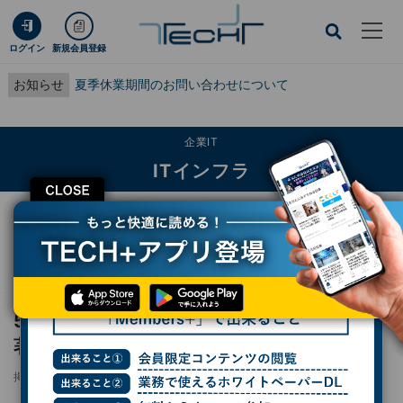
ログイン
新規会員登録
お知らせ
夏季休業期間のお問い合わせについて
企業IT
ITインフラ
CLOSE
TECH+
企業IT
ITインフラ
5W1HでAIを考える - 『文系AI人材になる』著者が語るAIとの向きあい方
レポート
5W1HでAIを考える - 『文系AI人材になる』
著者が語るAIとの向きあい方
掲載日
更新日
2023/10/16 09:00
2023/11/13 15:28