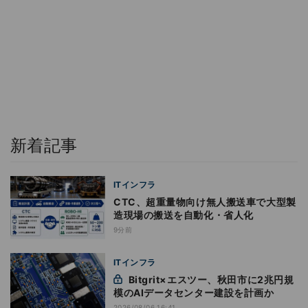
新着記事
ITインフラ
CTC、超重量物向け無人搬送車で大型製
造現場の搬送を自動化・省人化
9分前
ITインフラ
Bitgrit×エスツー、秋田市に2兆円規
模のAIデータセンター建設を計画か
2026/08/06 16:41