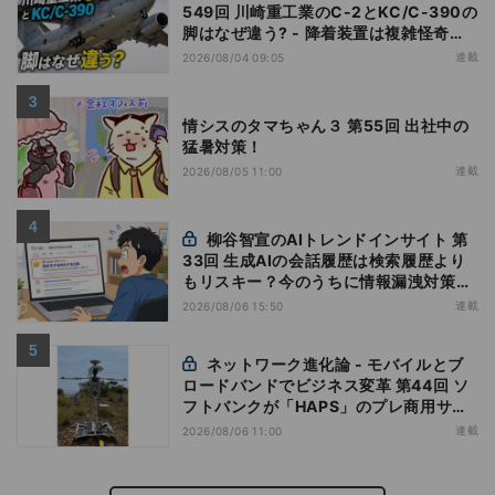
549回 川崎重工業のC-2とKC/C-390の
脚はなぜ違う? - 降着装置は複雑怪奇
(5)|軍用輸送機(10)
連載
2026/08/04 09:05
情シスのタマちゃん３ 第55回 出社中の
猛暑対策！
連載
2026/08/05 11:00
柳谷智宣のAIトレンドインサイト 第
33回 生成AIの会話履歴は検索履歴より
もリスキー？今のうちに情報漏洩対策を
万全にしておこう
連載
2026/08/06 15:50
ネットワーク進化論 - モバイルとブ
ロードバンドでビジネス変革 第44回 ソ
フトバンクが「HAPS」のプレ商用サー
ビス開始を表明、本格的な商用展開のめ
連載
2026/08/06 11:00
どは