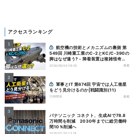
アクセスランキング
航空機の技術とメカニズムの裏側 第
549回 川崎重工業のC-2とKC/C-390の
脚はなぜ違う? - 降着装置は複雑怪奇
(5)|軍用輸送機(10)
連載
2026/08/04 09:05
軍事とIT 第674回 宇宙では人工衛星
をどう見分けるのか|戦闘識別(11)
12時間前
連載
パナソニック コネクト、生成AIで78.8
万時間を削減 2030年までに総労働時
間10％削減へ
2026/07/30 13:18