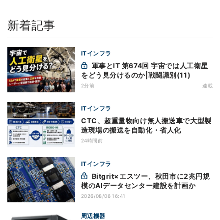
新着記事
ITインフラ
軍事とIT 第674回 宇宙では人工衛星
をどう見分けるのか|戦闘識別(11)
2分前
連載
ITインフラ
CTC、超重量物向け無人搬送車で大型製
造現場の搬送を自動化・省人化
24時間前
ITインフラ
Bitgrit×エスツー、秋田市に2兆円規
模のAIデータセンター建設を計画か
2026/08/06 16:41
周辺機器