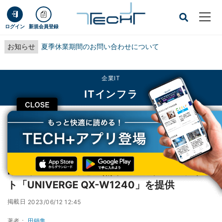
ログイン
新規会員登録
お知らせ
夏季休業期間のお問い合わせについて
企業IT
ITインフラ
CLOSE
TECH+
企業IT
ITインフラ
NEC、Wi-Fi 7対応の無線LANアクセスポイント「UNIVERGE QX-W1240」を
提供
NEC、Wi-Fi 7対応の無線LANアクセスポイン
ト「UNIVERGE QX-W1240」を提供
掲載日
2023/06/12 12:45
著者：
田鍋隼