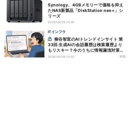
Synology、4GBメモリーで価格を抑え
たNAS新製品「DiskStation neo+」シ
リーズ
2026/08/06 16:35
ITインフラ
柳谷智宣のAIトレンドインサイト 第
33回 生成AIの会話履歴は検索履歴より
もリスキー？今のうちに情報漏洩対策を
万全にしておこう
連載
2026/08/06 15:50