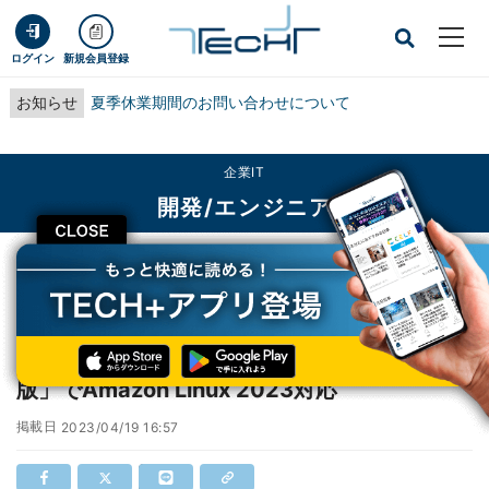
ログイン
新規会員登録
お知らせ
夏季休業期間のお問い合わせについて
企業IT
開発/エンジニア
CLOSE
TECH+
企業IT
開発/エンジニア
シックス・アパート、「Movable Type AMI版」でAmazon Linux 2023対応
シックス・アパート、「Movable Type AMI
版」でAmazon Linux 2023対応
掲載日
2023/04/19 16:57