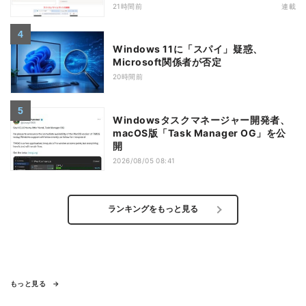
Systemを活用する
21時間前
連載
Windows 11に「スパイ」疑惑、
Microsoft関係者が否定
20時間前
Windowsタスクマネージャー開発者、
macOS版「Task Manager OG」を公
開
2026/08/05 08:41
ランキングをもっと見る
もっと見る