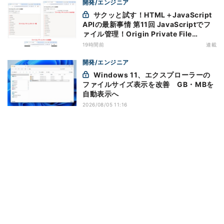
開発/エンジニア
サクッと試す！HTML＋JavaScript
APIの最新事情 第11回 JavaScriptでフ
ァイル管理！Origin Private File
Systemを活用する
19時間前
連載
開発/エンジニア
Windows 11、エクスプローラーの
ファイルサイズ表示を改善 GB・MBを
自動表示へ
2026/08/05 11:16