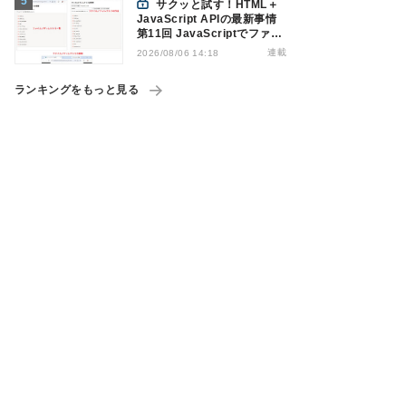
サクッと試す！HTML＋
JavaScript APIの最新事情
第11回 JavaScriptでファイ
ル管理！Origin Private File
連載
2026/08/06 14:18
Systemを活用する
ランキングをもっと見る