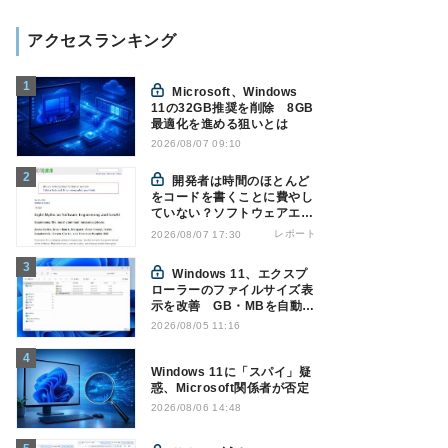
アクセスランキング
Microsoft、Windows
11の32GB推奨を削除 8GB
最適化を進める狙いとは
2026/08/07 09:10
開発者は時間のほとんど
をコードを書くことに費やし
ていない？ソフトウェアエン
ジニアリングにおけるAIの8
レポート
2026/08/07 17:30
つの神話への賛否
Windows 11、エクスプ
ローラーのファイルサイズ表
示を改善 GB・MBを自動表
示へ
2026/08/05 11:16
Windows 11に「スパイ」疑
惑、Microsoft関係者が否定
2026/08/06 14:48