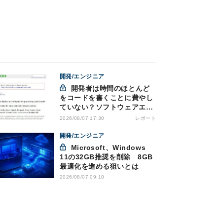
開発/エンジニア
開発者は時間のほとんど
をコードを書くことに費やし
ていない？ソフトウェアエン
ジニアリングにおけるAIの8
レポート
2026/08/07 17:30
つの神話への賛否
開発/エンジニア
Microsoft、Windows
11の32GB推奨を削除 8GB
最適化を進める狙いとは
2026/08/07 09:10