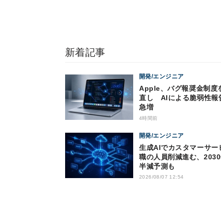
新着記事
開発/エンジニア
Apple、バグ報奨金制度
直し AIによる脆弱性報
急増
4時間前
開発/エンジニア
生成AIでカスタマーサー
職の人員削減進む、203
半減予測も
2026/08/07 12:54