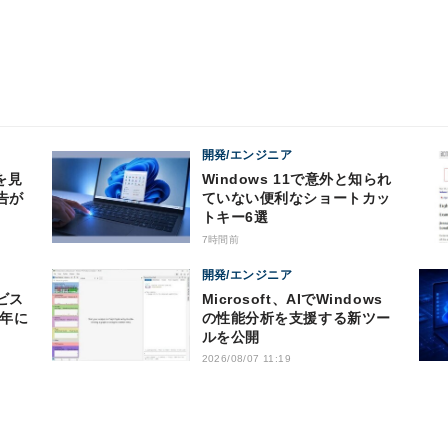
開発/エンジニア
を見
Windows 11で意外と知られ
告が
ていない便利なショートカッ
トキー6選
7時間前
開発/エンジニア
ビス
Microsoft、AIでWindows
0年に
の性能分析を支援する新ツー
ルを公開
2026/08/07 11:19