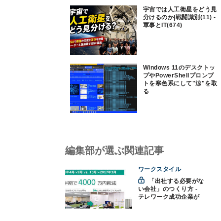
宇宙では人工衛星をどう見
分けるのか|戦闘識別(11) -
軍事とIT(674)
Windows 11のデスクトッ
プやPowerShellプロンプ
トを寒色系にして"涼"を取
る
編集部が選ぶ関連記事
ワークスタイル
「出社する必要がな
い会社」のつくり方 -
テレワーク成功企業が
語る"秘訣"