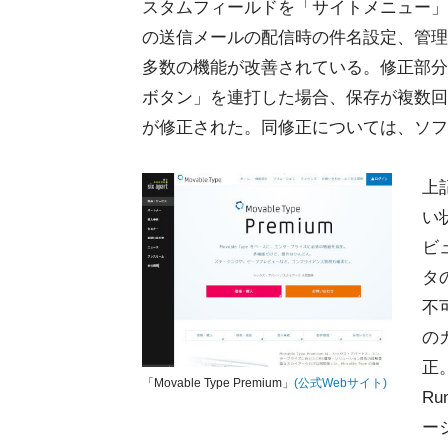
スタムフィールドを「サイトメニュー」
の送信メールの配信時の件名設定、管理
多数の機能が改善されている。修正部分
ボタン」を連打した場合、保存が複数回
が修正された。同修正については、ソフ
上
い
ビ
タ
不
の
正。
「Movable Type Premium」
(公式Webサイト)
Ru
ージ