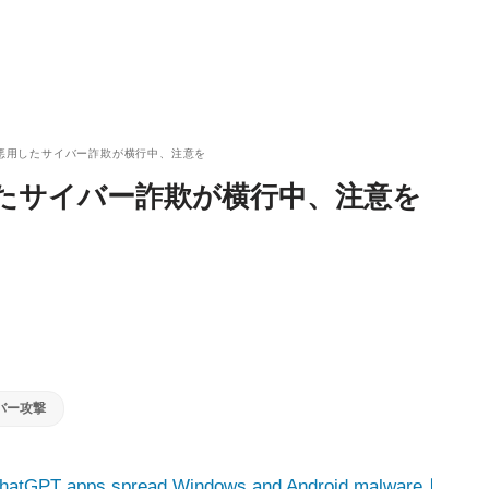
題を悪用したサイバー詐欺が横行中、注意を
用したサイバー詐欺が横行中、注意を
バー攻撃
hatGPT apps spread Windows and Android malware｜