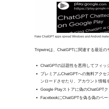
Fake ChatGPT apps spread Windows and Android malw
Tripwireは、ChatGPTに関連す
ChatGPTの話題性を悪用してフィ
プレミアムChatGPTへの無料ア
ンロードさせたり、アカウント情報
Google Playストアに偽のChat
FacebookにChatGPTを偽る偽