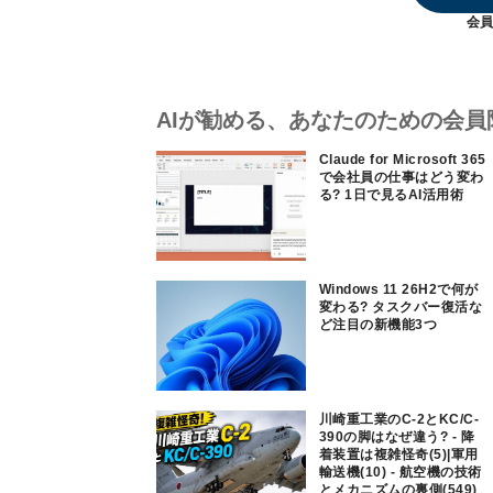
会員
AIが勧める、あなたのための会員
Claude for Microsoft 365
で会社員の仕事はどう変わ
る? 1日で見るAI活用術
Windows 11 26H2で何が
変わる? タスクバー復活な
ど注目の新機能3つ
川崎重工業のC-2とKC/C-
390の脚はなぜ違う? - 降
着装置は複雑怪奇(5)|軍用
輸送機(10) - 航空機の技術
とメカニズムの裏側(549)