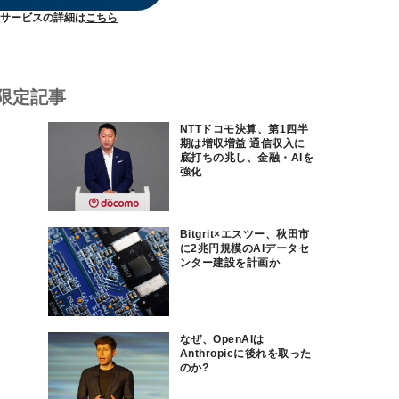
サービスの詳細は
こちら
限定記事
NTTドコモ決算、第1四半
期は増収増益 通信収入に
底打ちの兆し、金融・AIを
強化
Bitgrit×エスツー、秋田市
に2兆円規模のAIデータセ
ンター建設を計画か
なぜ、OpenAIは
Anthropicに後れを取った
のか?