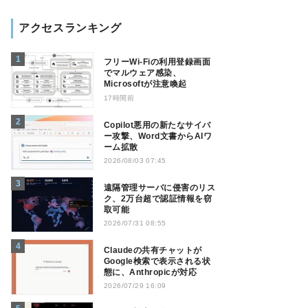
アクセスランキング
フリーWi-Fiの利用登録画面
でマルウェア感染、
Microsoftが注意喚起
17時間前
Copilot悪用の新たなサイバ
ー攻撃、Word文書からAIワ
ーム拡散
2026/08/03 07:45
遠隔管理サーバに侵害のリス
ク、2万台超で認証情報を窃
取可能
2026/07/31 08:55
Claudeの共有チャットが
Google検索で表示される状
態に、Anthropicが対応
2026/07/29 16:09