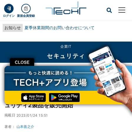
ログイン
新規会員登録
お知らせ
夏季休業期間のお問い合わせについて
企業IT
セキュリティ
CLOSE
TECH+
企業IT
セキュリティ
東陽テクニカ、イスラエル製サイバー・セキュリティ2製品を販売開始
東陽テクニカ、イスラエル製サイバー・セキ
ュリティ2製品を販売開始
掲載日
2023/01/24 15:51
著者：
山本善之介