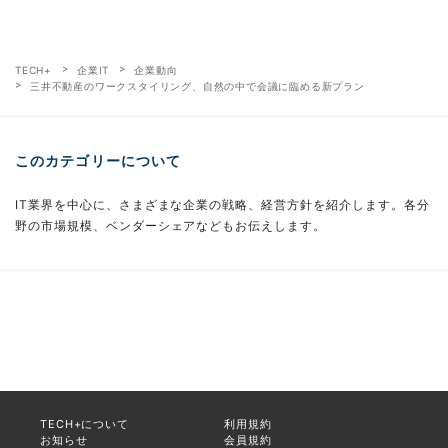
TECH+
企業IT
企業動向
三井不動産のワークスタイリング、自然の中で会議に臨める新プラン
このカテゴリーについて
IT業界を中心に、さまざまな企業の戦略、経営方針を紹介します。各分
野の市場規模、ベンダーシェアなどもお伝えします。
TECH+について
利用規約
お知らせ
会員規約