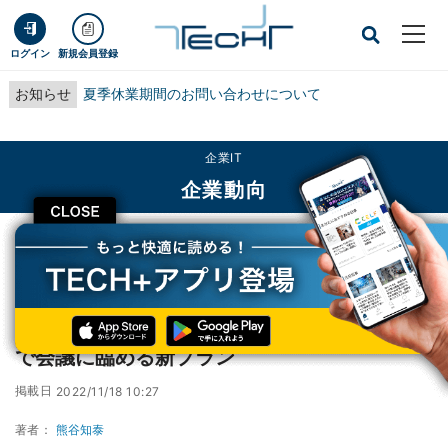
ログイン
新規会員登録
お知らせ
夏季休業期間のお問い合わせについて
企業IT
企業動向
CLOSE
TECH+
企業IT
企業動向
三井不動産のワークスタイリング、自然の中で会議に臨める新プラン
三井不動産のワークスタイリング、自然の中
で会議に臨める新プラン
掲載日
2022/11/18 10:27
著者：
熊谷知泰