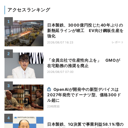
アクセスランキング
日本製鉄、3000億円投じた40年ぶりの
新熱延ラインが竣工 EV向け鋼板生産を
強化
レポート
2026/08/07 16:23
「全員出社で生産性向上を」 GMOが
在宅勤務の推奨を廃止
2026/08/07 07:00
OpenAIが開発中の新型デバイスは
2027年発売でドーナツ型、価格300ド
ル超に
23時間前
日本製鉄、1Q決算で事業利益58.1％増の