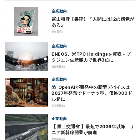
企業動向
冨山和彦【書評】『人間には12の感覚が
ある』
1時間前
企業動向
ENEOS、米TPC Holdingsを買収 - ブ
タジエン生産能力で世界3位に
15時間前
企業動向
OpenAIが開発中の新型デバイスは
2027年発売でドーナツ型、価格300ド
ル超に
17時間前
企業動向
【 国土交通省 】最短で2036年以降 リ
ニア新幹線開業が前進
19時間前