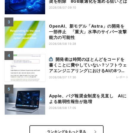
奨を削除 8GB最適化を進める狙いとは
2026/08/07 09:10
OpenAI、新モデル「Astra」の開発を
一部停止 「重大」水準のサイバー攻撃
能力の可能性
2026/08/08 15:28
開発者は時間のほとんどをコードを
書くことに費やしていない？ソフトウェ
アエンジニアリングにおけるAIの8つの
神話への賛否
レポート
2026/08/07 17:30
Apple、バグ報奨金制度を見直し AIに
よる脆弱性報告が急増
2026/08/08 17:05
ランキングをもっと見る