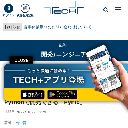
ログイン
新規会員登録
お知らせ
夏季休業期間のお問い合わせについて
企業IT
開発/エンジニア
CLOSE
TECH+
企業IT
開発/エンジニア
ファースト、同社検査システムの画像処理をPythonで開発できる「PyFIE」
ファースト、同社検査システムの画像処理を
Pythonで開発できる「PyFIE」
掲載日
2022/10/27 16:29
著者：
竹中貴一