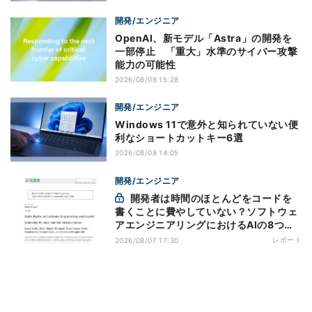
開発/エンジニア
OpenAI、新モデル「Astra」の開発を
一部停止 「重大」水準のサイバー攻撃
能力の可能性
2026/08/08 15:28
開発/エンジニア
Windows 11で意外と知られていない便
利なショートカットキー6選
2026/08/08 14:05
開発/エンジニア
開発者は時間のほとんどをコードを
書くことに費やしていない？ソフトウェ
アエンジニアリングにおけるAIの8つの
神話への賛否
レポート
2026/08/07 17:30