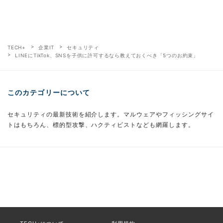
TECH+
企業IT
セキュリティ
LINEにTikTok、SNSを子供に許可するなら教えておくべき「5つのお約束」
このカテゴリーについて
セキュリティの最新技術を紹介します。マルウェアやフィッシングサイ
トはもちろん、標的型攻撃、ハクティビストなども網羅します。