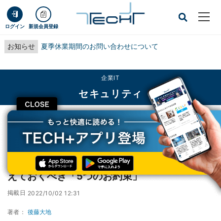
ログイン
新規会員登録
お知らせ
夏季休業期間のお問い合わせについて
企業IT
セキュリティ
CLOSE
TECH+
企業IT
セキュリティ
LINEにTikTok、SNSを子供に許可するなら教えておくべき「5つのお約束」
LINEにTikTok、SNSを子供に許可するなら教
えておくべき「5つのお約束」
掲載日
2022/10/02 12:31
著者：
後藤大地