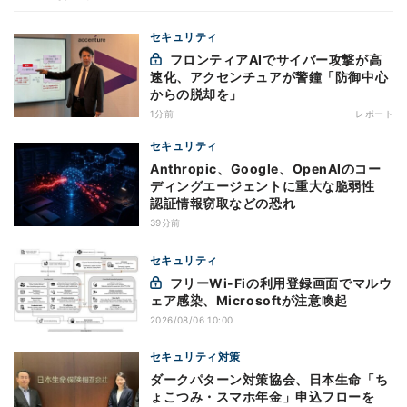
セキュリティ
フロンティアAIでサイバー攻撃が高
速化、アクセンチュアが警鐘「防御中心
からの脱却を」
1分前
レポート
セキュリティ
Anthropic、Google、OpenAIのコー
ディングエージェントに重大な脆弱性
認証情報窃取などの恐れ
39分前
セキュリティ
フリーWi-Fiの利用登録画面でマルウ
ェア感染、Microsoftが注意喚起
2026/08/06 10:00
セキュリティ対策
ダークパターン対策協会、日本生命「ち
ょこつみ・スマホ年金」申込フローを