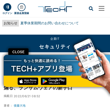
ログイン
新規会員登録
お知らせ
夏季休業期間のお問い合わせについて
企業IT
セキュリティ
CLOSE
TECH+
企業IT
セキュリティ
普通のWebサイトに個人情報をさらして不安煽る、ランサムウェアの新手口
普通のWebサイトに個人情報をさらして不安
煽る、ランサムウェアの新手口
掲載日
2022/06/21 08:52
著者：
後藤大地