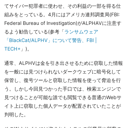
てサイバー犯罪者に使わせ、その利益の一部を得る仕
組みをとっている。4月にはアメリカ連邦調査局(FBI:
Federal Bureau of Investigation)がALPHAVに注意す
るよう勧告している(参考「
ランサムウェア
「BlackCat/ALPHV」について警告、FBI |
TECH+
」)。
通常、ALPHVは金を引き出させるために窃取した情報
を一般には見つけられないダークウェブに暗号化して
保管し、復号ツールと窃取した情報を使って脅迫を行
う。しかし今回見つかった手口では、検索エンジンで
見つけることが可能な誰でも閲覧できる普通のWebサ
イト上に窃取した個人データが配置されていたことが
判明した。