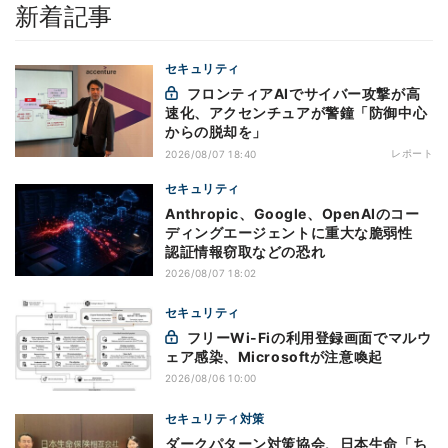
新着記事
セキュリティ
フロンティアAIでサイバー攻撃が高
速化、アクセンチュアが警鐘「防御中心
からの脱却を」
レポート
2026/08/07 18:40
セキュリティ
Anthropic、Google、OpenAIのコー
ディングエージェントに重大な脆弱性
認証情報窃取などの恐れ
2026/08/07 18:02
セキュリティ
フリーWi-Fiの利用登録画面でマルウ
ェア感染、Microsoftが注意喚起
2026/08/06 10:00
セキュリティ対策
ダークパターン対策協会、日本生命「ち