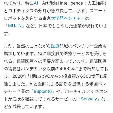
れており、特に
AI
（Artificial Intelligence：人工知能）
とロボティクスの分野が急成長しています。スマート
ロボットを製造する東京
大学発ベンチャー
の
「MUJIN」
など、日本でもこうした企業が現れていま
す。
また、当然のことながら
医療
領域のベンチャー企業も
増加しています。特に非接触で医療サービスを受けら
れる、遠隔医療への需要が高まっています。遠隔医療
の需要はパンデミック以前の4000%にまで増加してお
り、2020年前期にはVCからの投資額が6300憶円に到
達しました。AIと医師による診断を提供する米国ベン
チャー企業の
「98point6」
や、バーチャルアシスタン
トが症状を確認してくれるサービスの
「Sensely」
な
どが成長しています。