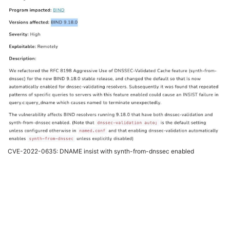
CVE-2022-0635: DNAME insist with synth-from-dnssec enabled