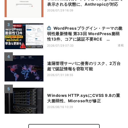
表示される状態に、Anthropicが対応
2026/07/29 16:09
WordPressプラグイン・テーマの脆
弱性最新情報 第33回 WordPress脆弱
性13件、コアに認証不要RCE
「wp2shell」で早急な更新を【7月16日
連載
2026/07/29 07:33
～7月22日】
遠隔管理サーバに侵害のリスク、2万台
超で認証情報を窃取可能
2026/07/31 08:55
Windows HTTP.sysにCVSS 9.8の重
大脆弱性、Microsoftが修正
2026/06/16 10:29