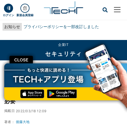
ログイン
新規会員登録
お知らせ
プライバシーポリシーを一部改訂しました
企業IT
セキュリティ
CLOSE
TECH+
企業IT
セキュリティ
ISC BIND 9に複数の脆弱性、アップデートが必要
ISC BIND 9に複数の脆弱性、アップデートが
必要
掲載日
2022/03/18 12:09
著者：
後藤大地