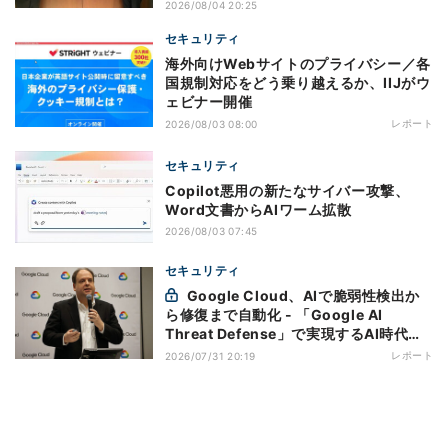
2026/08/04 20:25
セキュリティ
海外向けWebサイトのプライバシー／各
国規制対応をどう乗り越えるか、IIJがウ
ェビナー開催
レポート
2026/08/03 08:00
セキュリティ
Copilot悪用の新たなサイバー攻撃、
Word文書からAIワーム拡散
2026/08/03 07:45
セキュリティ
Google Cloud、AIで脆弱性検出か
ら修復まで自動化 - 「Google AI
Threat Defense」で実現するAI時代の
防御戦略
レポート
2026/07/31 20:19