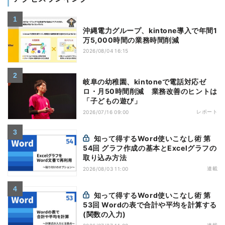
沖縄電力グループ、kintone導入で年間1
万5,000時間の業務時間削減
2026/08/04 16:15
岐阜の幼稚園、kintoneで電話対応ゼ
ロ・月50時間削減 業務改善のヒントは
「子どもの遊び」
レポート
2026/07/16 09:00
知って得するWord使いこなし術 第
54回 グラフ作成の基本とExcelグラフの
取り込み方法
連載
2026/08/03 11:00
知って得するWord使いこなし術 第
53回 Wordの表で合計や平均を計算する
(関数の入力)
連載