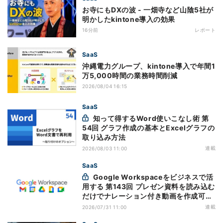
お寺にもDXの波 - 一畑寺など山陰5社が
明かしたkintone導入の効果
16分前
レポート
SaaS
沖縄電力グループ、kintone導入で年間1
万5,000時間の業務時間削減
2026/08/04 16:15
SaaS
知って得するWord使いこなし術 第
54回 グラフ作成の基本とExcelグラフの
取り込み方法
連載
2026/08/03 11:00
SaaS
Google Workspaceをビジネスで活
用する 第143回 プレゼン資料を読み込む
だけでナレーション付き動画を作成可能
になった「Google Vids」
連載
2026/07/31 11:00