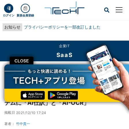
ログイン
新規会員登録
お知らせ
プライバシーポリシーを一部改訂しました
企業IT
SaaS
CLOSE
TECH+
企業IT
SaaS
ミロク情報サービス、会計事務所向けERPシステムに「AI仕訳」と「AI-OCR」
ミロク情報サービス、会計事務所向けERPシス
テムに「AI仕訳」と「AI-OCR」
掲載日
2021/12/10 17:24
著者：
竹中貴一