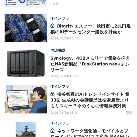
9分前
ITインフラ
Bitgrit×エスツー、秋田市に2兆円規
模のAIデータセンター建設を計画か
2026/08/06 16:41
周辺機器
Synology、4GBメモリーで価格を抑え
たNAS新製品「DiskStation neo+」シ
リーズ
2026/08/06 16:35
ITインフラ
柳谷智宣のAIトレンドインサイト 第
33回 生成AIの会話履歴は検索履歴より
もリスキー？今のうちに情報漏洩対策を
万全にしておこう
連載
2026/08/06 15:50
ITインフラ
ネットワーク進化論 - モバイルとブ
ロードバンドでビジネス変革 第44回 ソ