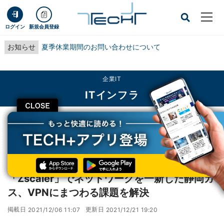
ログイン
新規会員登録
お知らせ
夏季休業期間のお問い合わせについて
企業IT
ITインフラ
CLOSE
TECH+
企業IT
ITインフラ
「Zscaler」でネットワークを一新した静岡ガス、VPNにまつわる課題を解決
レポート
「Zscaler」でネットワークを一新した静岡ガ
ス、VPNにまつわる課題を解決
掲載日
更新日
2021/12/06 11:07
2021/12/21 19:20