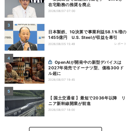
在宅勤務の推奨を廃止
2026/08/07 07:00
日本製鉄、1Q決算で事業利益58.1％増の
1455億円 U.S. Steelが収益を牽引
レポート
2026/08/05 15:49
OpenAIが開発中の新型デバイスは
2027年発売でドーナツ型、価格300ド
ル超に
2026/08/07 19:45
【 国土交通省 】最短で2036年以降 リ
ニア新幹線開業が前進
2026/08/07 18:00