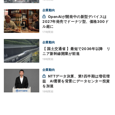
企業動向
OpenAIが開発中の新型デバイスは
2027年発売でドーナツ型、価格300ド
ル超に
17時間前
企業動向
【 国土交通省 】最短で2036年以降 リ
ニア新幹線開業が前進
19時間前
企業動向
NTTデータ決算、第1四半期は増収増
益 AI需要を背景にデータセンター投資
を加速
19時間前