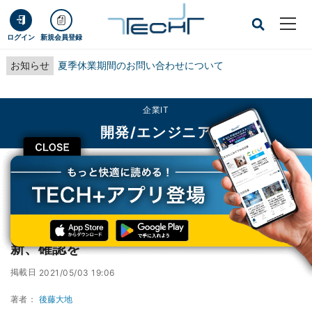
ログイン
新規会員登録
お知らせ
夏季休業期間のお問い合わせについて
企業IT
開発/エンジニア
CLOSE
TECH+
企業IT
開発/エンジニア
Pulse Connect Secure脆弱性のアラートが更新、確認を
Pulse Connect Secure脆弱性のアラートが更
新、確認を
掲載日
2021/05/03 19:06
著者：
後藤大地