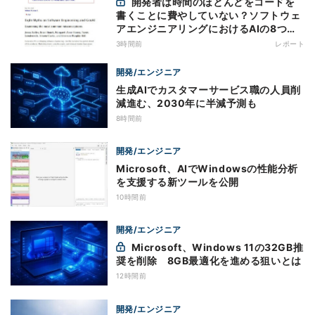
開発者は時間のほとんどをコードを
書くことに費やしていない？ソフトウェ
アエンジニアリングにおけるAIの8つの
神話への賛否
3時間前
レポート
開発/エンジニア
生成AIでカスタマーサービス職の人員削
減進む、2030年に半減予測も
8時間前
開発/エンジニア
Microsoft、AIでWindowsの性能分析
を支援する新ツールを公開
10時間前
開発/エンジニア
Microsoft、Windows 11の32GB推
奨を削除 8GB最適化を進める狙いとは
12時間前
開発/エンジニア