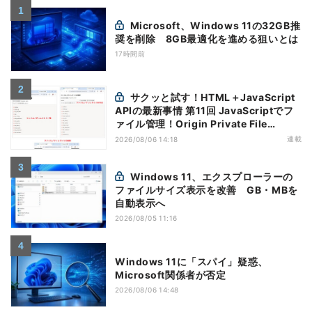
Microsoft、Windows 11の32GB推
奨を削除 8GB最適化を進める狙いとは
17時間前
サクッと試す！HTML＋JavaScript
APIの最新事情 第11回 JavaScriptでフ
ァイル管理！Origin Private File
Systemを活用する
連載
2026/08/06 14:18
Windows 11、エクスプローラーの
ファイルサイズ表示を改善 GB・MBを
自動表示へ
2026/08/05 11:16
Windows 11に「スパイ」疑惑、
Microsoft関係者が否定
2026/08/06 14:48