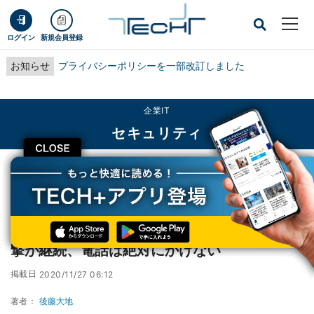
ログイン
新規会員登録
お知らせ
プライバシーポリシーを一部改訂しました
企業IT
セキュリティ
CLOSE
TECH+
企業IT
セキュリティ
マイクロソフトなどサポート偽るサイバー攻撃が継続、電話は絶対にかけない
マイクロソフトなどサポート偽るサイバー攻
撃が継続、電話は絶対にかけない
掲載日
2020/11/27 06:12
著者：
後藤大地