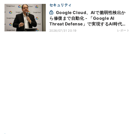
セキュリティ
Google Cloud、AIで脆弱性検出か
ら修復まで自動化 - 「Google AI
Threat Defense」で実現するAI時代の
防御戦略
レポート
2026/07/31 20:19