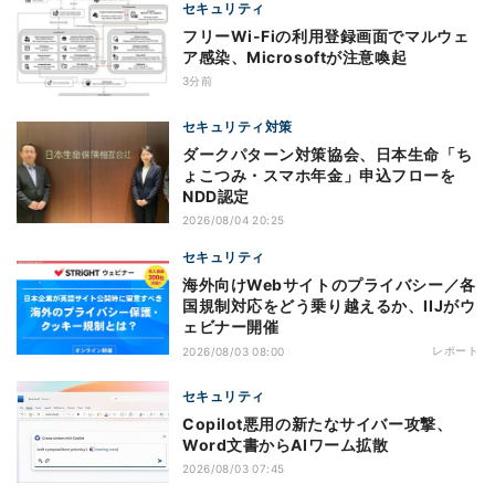
セキュリティ
フリーWi-Fiの利用登録画面でマルウェ
ア感染、Microsoftが注意喚起
3分前
セキュリティ対策
ダークパターン対策協会、日本生命「ち
ょこつみ・スマホ年金」申込フローを
NDD認定
2026/08/04 20:25
セキュリティ
海外向けWebサイトのプライバシー／各
国規制対応をどう乗り越えるか、IIJがウ
ェビナー開催
レポート
2026/08/03 08:00
セキュリティ
Copilot悪用の新たなサイバー攻撃、
Word文書からAIワーム拡散
2026/08/03 07:45