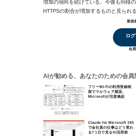
増加の傾向を続けている。今後も同様の
HTTPSの割合が増加するものと見られ
新規
ログ
会員
AIが勧める、あなたのための会員
フリーWi-Fiの利用登録画
面でマルウェア感染、
Microsoftが注意喚起
Claude for Microsoft 365
で会社員の仕事はどう変わ
る? 1日で見るAI活用術