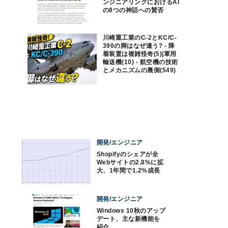
ンジニアリングにおけるAI
の8つの神話への賛否
川崎重工業のC-2とKC/C-
390の脚はなぜ違う? - 降
着装置は複雑怪奇(5)|軍用
輸送機(10) - 航空機の技術
とメカニズムの裏側(549)
開発/エンジニア
Shopifyのシェアが全
Webサイトの2.8%に拡
大、1年間で1.2%成長
開発/エンジニア
Windows 10秋のアップ
デート、主な新機能を
紹介