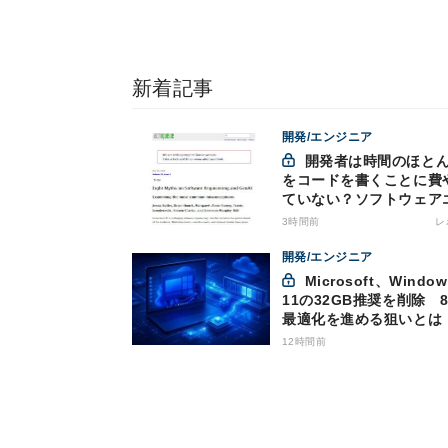
新着記事
開発/エンジニア
開発者は時間のほとんど
をコードを書くことに費
ていない？ソフトウェア
ジニアリングにおけるAI
3時間前
レ
つの神話への賛否
開発/エンジニア
Microsoft、Windows
11の32GB推奨を削除 8
最適化を進める狙いとは
12時間前