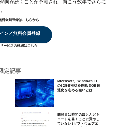
傾向が続くことが予測され、向こう数年でさらに
る。
無料会員登録はこちらから
イン／無料会員登録
サービスの詳細は
こちら
限定記事
Microsoft、Windows 11
の32GB推奨を削除 8GB最
適化を進める狙いとは
開発者は時間のほとんどを
コードを書くことに費やし
ていない?ソフトウェアエ