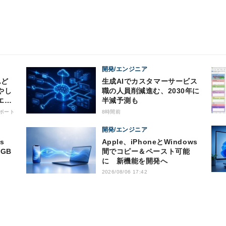
開発/エンジニア
生成AIでカスタマーサービス
やし
職の人員削減進む、2030年に
エン
半減予測も
の8
ポート
8時間前
開発/エンジニア
Apple、iPhoneとWindows
GB
間でコピー＆ペースト可能
に 新機能を開発へ
2026/08/06 17:42