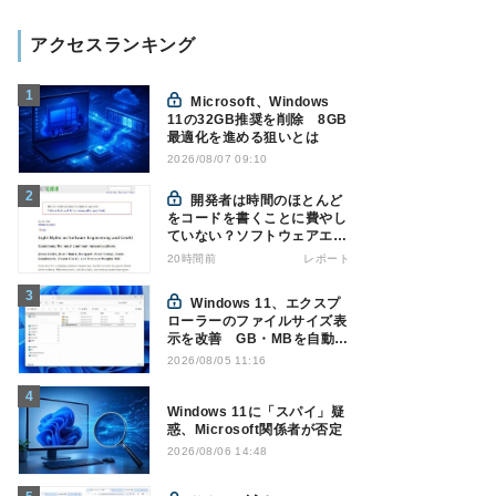
アクセスランキング
Microsoft、Windows
11の32GB推奨を削除 8GB
最適化を進める狙いとは
2026/08/07 09:10
開発者は時間のほとんど
をコードを書くことに費やし
ていない？ソフトウェアエン
ジニアリングにおけるAIの8
20時間前
レポート
つの神話への賛否
Windows 11、エクスプ
ローラーのファイルサイズ表
示を改善 GB・MBを自動表
示へ
2026/08/05 11:16
Windows 11に「スパイ」疑
惑、Microsoft関係者が否定
2026/08/06 14:48