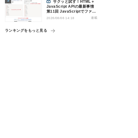
サクッと試す！HTML＋
JavaScript APIの最新事情
第11回 JavaScriptでファイ
ル管理！Origin Private File
連載
2026/08/06 14:18
Systemを活用する
ランキングをもっと見る