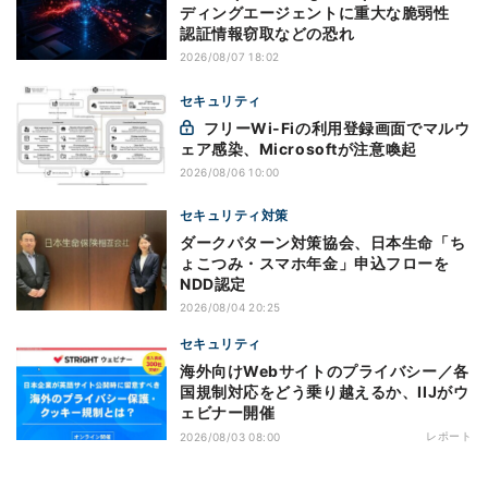
ディングエージェントに重大な脆弱性
認証情報窃取などの恐れ
2026/08/07 18:02
セキュリティ
フリーWi-Fiの利用登録画面でマルウ
ェア感染、Microsoftが注意喚起
2026/08/06 10:00
セキュリティ対策
ダークパターン対策協会、日本生命「ち
ょこつみ・スマホ年金」申込フローを
NDD認定
2026/08/04 20:25
セキュリティ
海外向けWebサイトのプライバシー／各
国規制対応をどう乗り越えるか、IIJがウ
ェビナー開催
レポート
2026/08/03 08:00