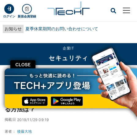
ログイン
新規会員登録
お知らせ
夏季休業期間のお問い合わせについて
企業IT
セキュリティ
CLOSE
TECH+
企業IT
セキュリティ
ブラックフライデー狙う攻撃に注意、身を守る方法は？
ブラックフライデー狙う攻撃に注意、身を守
る方法は？
掲載日
2019/11/29 09:19
著者：
後藤大地