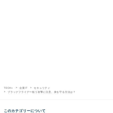
TECH+
企業IT
セキュリティ
ブラックフライデー狙う攻撃に注意、身を守る方法は？
このカテゴリーについて