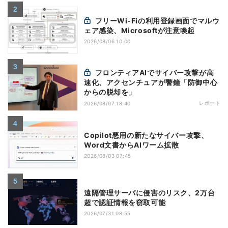
フリーWi-Fiの利用登録画面でマルウ
ェア感染、Microsoftが注意喚起
2026/08/06 10:00
フロンティアAIでサイバー攻撃が高
速化、アクセンチュアが警鐘「防御中心
からの脱却を」
レポート
2026/08/07 18:40
Copilot悪用の新たなサイバー攻撃、
Word文書からAIワーム拡散
2026/08/03 07:45
遠隔管理サーバに侵害のリスク、2万台
超で認証情報を窃取可能
2026/07/31 08:55