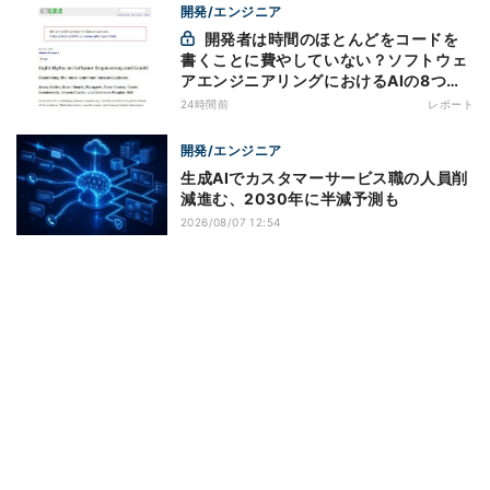
開発/エンジニア
開発者は時間のほとんどをコードを
書くことに費やしていない？ソフトウェ
アエンジニアリングにおけるAIの8つの
神話への賛否
24時間前
レポート
開発/エンジニア
生成AIでカスタマーサービス職の人員削
減進む、2030年に半減予測も
2026/08/07 12:54