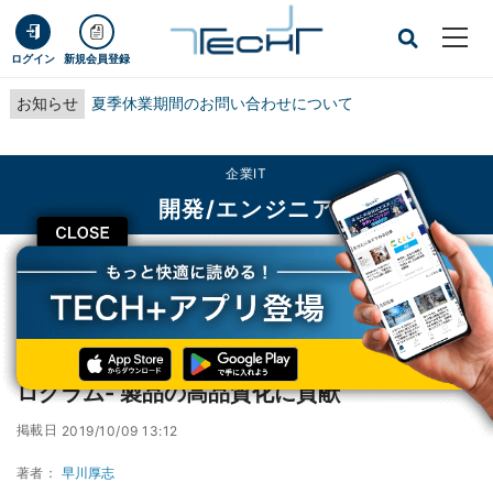
ログイン
新規会員登録
お知らせ
夏季休業期間のお問い合わせについて
企業IT
開発/エンジニア
CLOSE
TECH+
企業IT
開発/エンジニア
AGC、独自のデータサイエンティスト育成プログラム- 製品の高品質化に貢献
AGC、独自のデータサイエンティスト育成プ
ログラム- 製品の高品質化に貢献
掲載日
2019/10/09 13:12
著者：
早川厚志