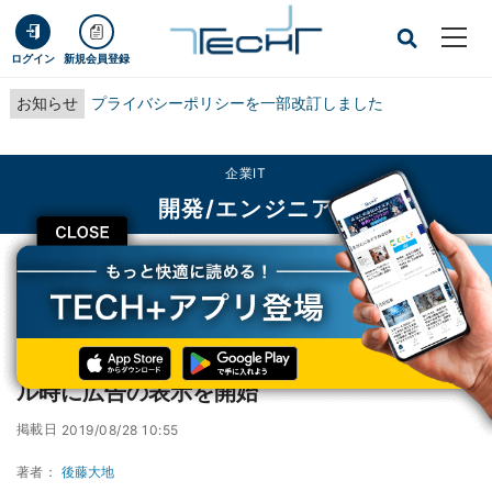
ログイン
新規会員登録
お知らせ
プライバシーポリシーを一部改訂しました
企業IT
開発/エンジニア
CLOSE
TECH+
企業IT
開発/エンジニア
人気のStandard JSライブラリ、インストール時に広告の表示を開始
人気のStandard JSライブラリ、インストー
ル時に広告の表示を開始
掲載日
2019/08/28 10:55
著者：
後藤大地