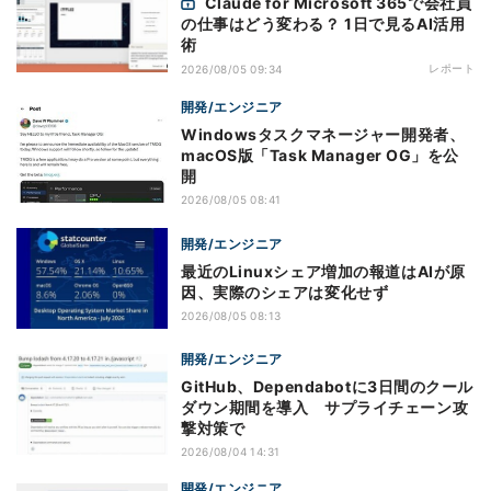
Claude for Microsoft 365で会社員
の仕事はどう変わる？ 1日で見るAI活用
術
レポート
2026/08/05 09:34
開発/エンジニア
Windowsタスクマネージャー開発者、
macOS版「Task Manager OG」を公
開
2026/08/05 08:41
開発/エンジニア
最近のLinuxシェア増加の報道はAIが原
因、実際のシェアは変化せず
2026/08/05 08:13
開発/エンジニア
GitHub、Dependabotに3日間のクール
ダウン期間を導入 サプライチェーン攻
撃対策で
2026/08/04 14:31
開発/エンジニア