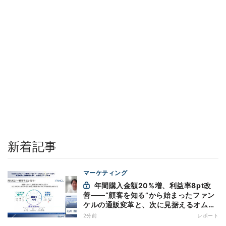
新着記事
マーケティング
年間購入金額20%増、利益率8pt改
善——“顧客を知る”から始まったファン
ケルの通販変革と、次に見据えるオムニ
チャネル
2分前
レポート