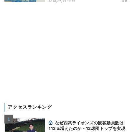
演出する小売メディア
連載
2026/07/27 17:17
アクセスランキング
なぜ西武ライオンズの観客動員数は
112％増えたのか - 12球団トップを実現