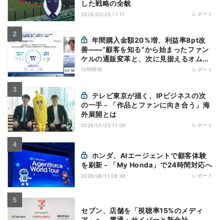
した戦略の全貌
レポート
2026/03/26 11:11
年間購入金額20%増、利益率8pt改
善——“顧客を知る”から始まったファン
ケルの通販変革と、次に見据えるオムニ
チャネル
10時間前
レポート
テレビ東京が描く、IPビジネスの次
の一手 - 「作品とファンに向き合う」海
外展開とは
レポート
2026/07/20 11:00
ホンダ、AIエージェントで顧客体験
を刷新 - 「My Honda」で24時間対応へ
レポート
2026/06/11 08:49
セブン、店舗を「視聴率15%のメディ
ア」へ 電通・サイバーと新会社