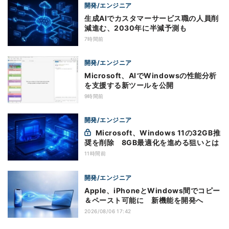
開発/エンジニア
生成AIでカスタマーサービス職の人員削
減進む、2030年に半減予測も
7時間前
開発/エンジニア
Microsoft、AIでWindowsの性能分析
を支援する新ツールを公開
9時間前
開発/エンジニア
Microsoft、Windows 11の32GB推
奨を削除 8GB最適化を進める狙いとは
11時間前
開発/エンジニア
Apple、iPhoneとWindows間でコピー
＆ペースト可能に 新機能を開発へ
2026/08/06 17:42