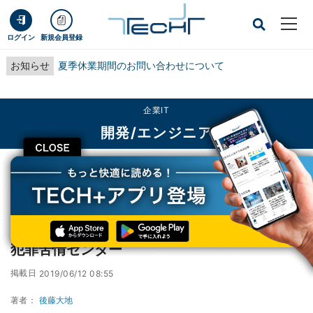
ログイン
新規会員登録
お知らせ
夏季休業期間のお問い合わせについて
企業IT
開発/エンジニア
CLOSE
TECH+
企業IT
開発/エンジニア
HTTPSフィッシングに注意 - インターネット犯罪苦情センター
HTTPSフィッシングに注意 - インターネット
犯罪苦情センター
掲載日
2019/06/12 08:55
著者：
後藤大地