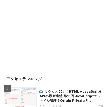
アクセスランキング
サクッと試す！HTML＋JavaScript
APIの最新事情 第11回 JavaScriptでフ
ァイル管理！Origin Private File
Systemを活用する
連載
2026/08/06 14:18