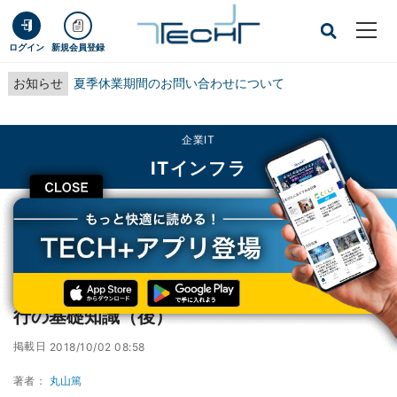
ログイン
新規会員登録
お知らせ
夏季休業期間のお問い合わせについて
企業IT
ITインフラ
CLOSE
TECH+
企業IT
ITインフラ
Windows Server 2008のEOSに伴うAzure移行の基礎知識（後）
Windows Server 2008のEOSに伴うAzure移
行の基礎知識（後）
掲載日
2018/10/02 08:58
著者：
丸山篤