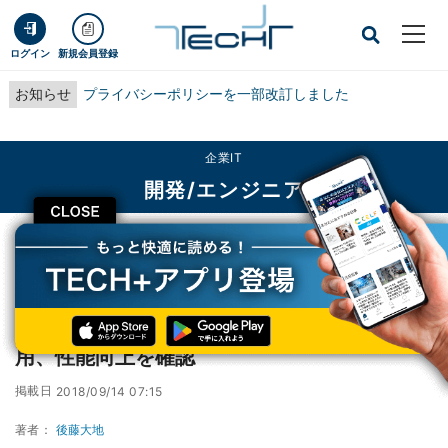
ログイン
新規会員登録
お知らせ
プライバシーポリシーを一部改訂しました
企業IT
開発/エンジニア
CLOSE
TECH+
企業IT
開発/エンジニア
Firefox全プラットフォームでLLVM Clang利用、性能向上を確認
Firefox全プラットフォームでLLVM Clang利
用、性能向上を確認
掲載日
2018/09/14 07:15
著者：
後藤大地