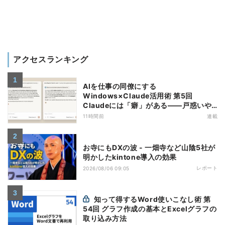
アクセスランキング
AIを仕事の同僚にする
Windows×Claude活用術 第5回
Claudeには「癖」がある――戸惑いや
すい7つの仕様
11時間前
連載
お寺にもDXの波 - 一畑寺など山陰5社が
明かしたkintone導入の効果
レポート
2026/08/06 09:05
知って得するWord使いこなし術 第
54回 グラフ作成の基本とExcelグラフの
取り込み方法