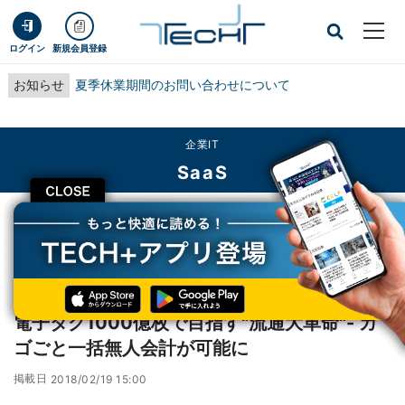
ログイン
新規会員登録
お知らせ
夏季休業期間のお問い合わせについて
企業IT
SaaS
CLOSE
TECH+
企業IT
SaaS
電子タグ1000億枚で目指す"流通大革命"- カゴごと一括無人会計が可能に
レポート
電子タグ1000億枚で目指す"流通大革命"- カ
ゴごと一括無人会計が可能に
掲載日
2018/02/19 15:00