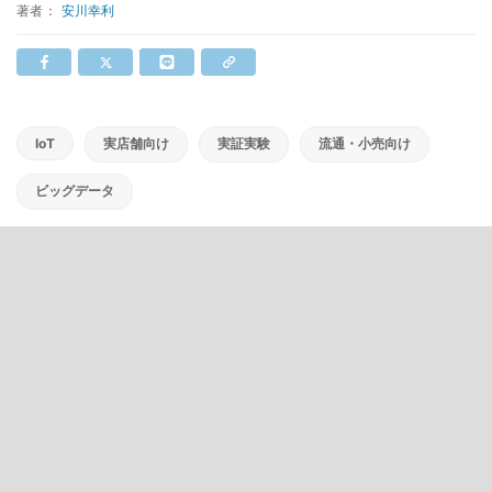
著者：
安川幸利
IoT
実店舗向け
実証実験
流通・小売向け
ビッグデータ