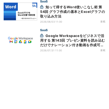
SaaS
知って得するWord使いこなし術 第
54回 グラフ作成の基本とExcelグラフの
取り込み方法
連載
2026/08/03 11:00
SaaS
Google Workspaceをビジネスで活
用する 第143回 プレゼン資料を読み込む
だけでナレーション付き動画を作成可能
になった「Google Vids」
連載
2026/07/31 11:00