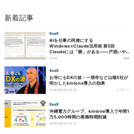
新着記事
SaaS
AIを仕事の同僚にする
Windows×Claude活用術 第5回
Claudeには「癖」がある――戸惑いや
すい7つの仕様
5分前
連載
SaaS
お寺にもDXの波 - 一畑寺など山陰5社が
明かしたkintone導入の効果
レポート
2026/08/06 09:05
SaaS
沖縄電力グループ、kintone導入で年間1
万5,000時間の業務時間削減
2026/08/04 16:15