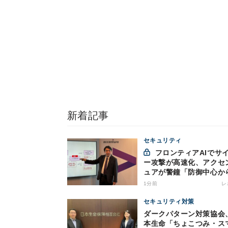
新着記事
セキュリティ
フロンティアAIでサイバ
ー攻撃が高速化、アクセ
ュアが警鐘「防御中心か
脱却を」
1分前
レ
セキュリティ対策
ダークパターン対策協会
本生命「ちょこつみ・ス