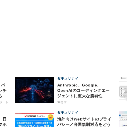
セキュリティ
Anthropic、Google、
ンチ
OpenAIのコーディングエー
らの
ジェントに重大な脆弱性 認
証情報窃取などの恐れ
ポート
39分前
セキュリティ
、日
海外向けWebサイトのプライ
マホ
バシー／各国規制対応をどう