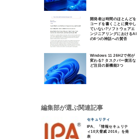
開発者は時間のほとんどを
コードを書くことに費やし
ていない?ソフトウェアエ
ンジニアリングにおけるAI
の8つの神話への賛否
Windows 11 26H2で何が
変わる? タスクバー復活な
ど注目の新機能3つ
編集部が選ぶ関連記事
セキュリティ
IPA、「情報セキュリテ
ィ10大脅威 2016」を発
表