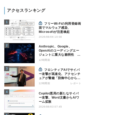
アクセスランキング
フリーWi-Fiの利用登録画
面でマルウェア感染、
Microsoftが注意喚起
2026/08/06 10:00
Anthropic、Google、
OpenAIのコーディングエー
ジェントに重大な脆弱性 認
証情報窃取などの恐れ
12時間前
フロンティアAIでサイバ
ー攻撃が高速化、アクセンチ
ュアが警鐘「防御中心からの
脱却を」
12時間前
レポート
Copilot悪用の新たなサイバ
ー攻撃、Word文書からAIワ
ーム拡散
2026/08/03 07:45