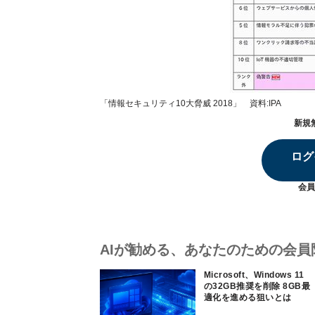
「情報セキュリティ10大脅威 2018」 資料:IPA
新規
ログ
会員
AIが勧める、あなたのための会員
Microsoft、Windows 11
の32GB推奨を削除 8GB最
適化を進める狙いとは