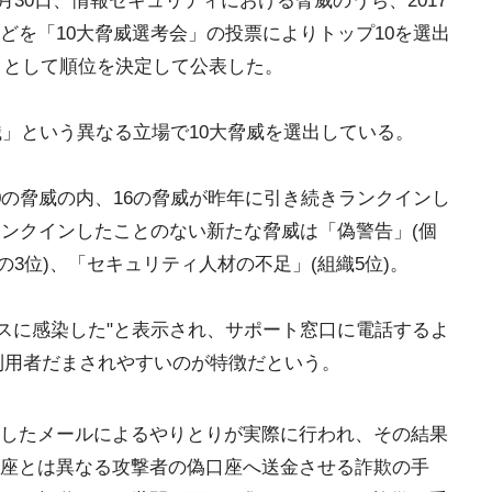
月30日、情報セキュリティにおける脅威のうち、2017
どを「10大脅威選考会」の投票によりトップ10を選出
8」として順位を決定して公表した。
織」という異なる立場で10大脅威を選出している。
0の脅威の内、16の脅威が昨年に引き続きランクインし
ランクインしたことのない新たな脅威は「偽警告」(個
の3位)、「セキュリティ人材の不足」(組織5位)。
ルスに感染した"と表示され、サポート窓口に電話するよ
C利用者だまされやすいのが特徴だという。
したメールによるやりとりが実際に行われ、その結果
座とは異なる攻撃者の偽口座へ送金させる詐欺の手