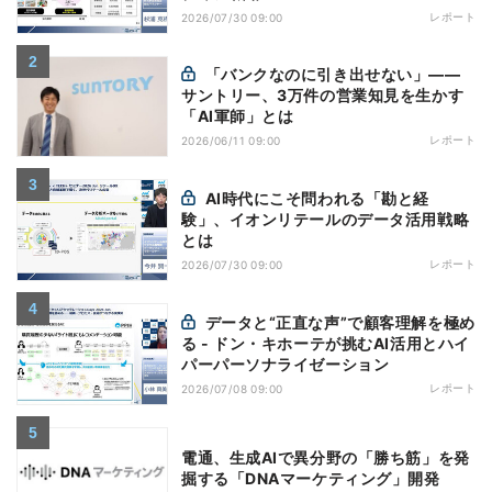
レポート
2026/07/30 09:00
「バンクなのに引き出せない」――
サントリー、3万件の営業知見を生かす
「AI軍師」とは
レポート
2026/06/11 09:00
AI時代にこそ問われる「勘と経
験」、イオンリテールのデータ活用戦略
とは
レポート
2026/07/30 09:00
データと“正直な声”で顧客理解を極め
る - ドン・キホーテが挑むAI活用とハイ
パーパーソナライゼーション
レポート
2026/07/08 09:00
電通、生成AIで異分野の「勝ち筋」を発
掘する「DNAマーケティング」開発