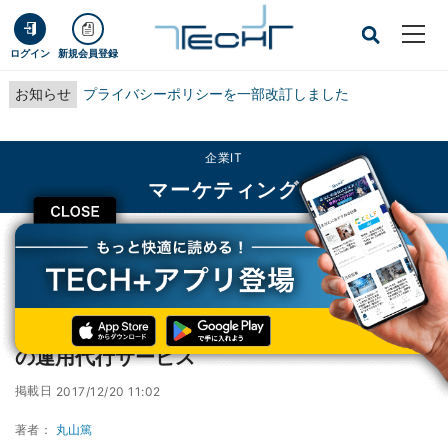
ログイン
新規会員登録
お知らせ
プライバシーポリシーを一部改訂しました
企業IT
マーケティング
CLOSE
TECH+
企業IT
マーケティング
楽天LIFULL STAY、レオパレス21に民泊物件の運用代行サービス
楽天LIFULL STAY、レオパレス21に民泊物件
の運用代行サービス
掲載日
2017/12/20 11:02
著者：
丸山篤