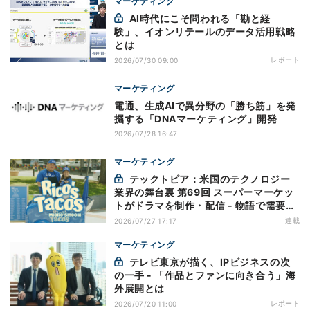
マーケティング
AI時代にこそ問われる「勘と経
験」、イオンリテールのデータ活用戦略
とは
レポート
2026/07/30 09:00
マーケティング
電通、生成AIで異分野の「勝ち筋」を発
掘する「DNAマーケティング」開発
2026/07/28 16:47
マーケティング
テックトピア：米国のテクノロジー
業界の舞台裏 第69回 スーパーマーケッ
トがドラマを制作・配信 - 物語で需要を
演出する小売メディア
連載
2026/07/27 17:17
マーケティング
テレビ東京が描く、IPビジネスの次
の一手 - 「作品とファンに向き合う」海
外展開とは
レポート
2026/07/20 11:00