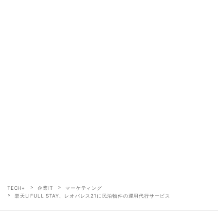
TECH+
企業IT
マーケティング
楽天LIFULL STAY、レオパレス21に民泊物件の運用代行サービス