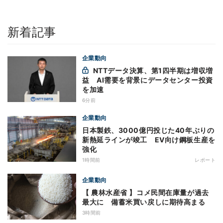
新着記事
企業動向
NTTデータ決算、第1四半期は増収増
益 AI需要を背景にデータセンター投資
を加速
6分前
企業動向
日本製鉄、3000億円投じた40年ぶりの
新熱延ラインが竣工 EV向け鋼板生産を
強化
1時間前
レポート
企業動向
【 農林水産省 】コメ民間在庫量が過去
最大に 備蓄米買い戻しに期待高まる
3時間前