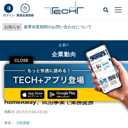
ログイン
新規会員登録
お知らせ
夏季休業期間のお問い合わせについて
企業IT
企業動向
CLOSE
TECH+
企業IT
企業動向
楽天LIFULL STAYと民泊サイト運営の米HomeAway、民泊事業で業務提携
楽天LIFULL STAYと民泊サイト運営の米
HomeAway、民泊事業で業務提携
掲載日
2017/07/04 09:35
著者：
小松原綾