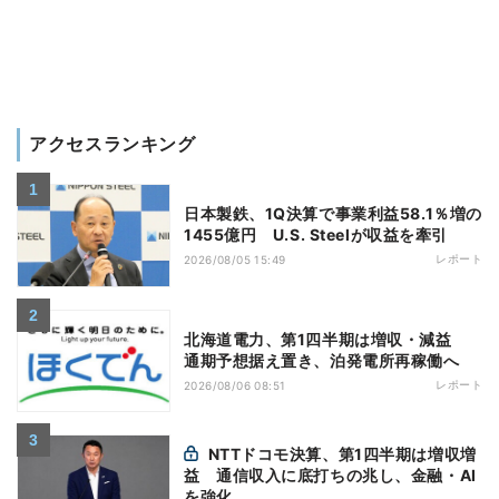
アクセスランキング
日本製鉄、1Q決算で事業利益58.1％増の
1455億円 U.S. Steelが収益を牽引
レポート
2026/08/05 15:49
北海道電力、第1四半期は増収・減益
通期予想据え置き、泊発電所再稼働へ
レポート
2026/08/06 08:51
NTTドコモ決算、第1四半期は増収増
益 通信収入に底打ちの兆し、金融・AI
を強化