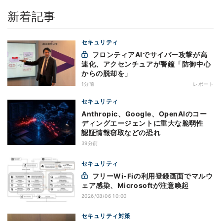
新着記事
セキュリティ
フロンティアAIでサイバー攻撃が高
速化、アクセンチュアが警鐘「防御中心
からの脱却を」
1分前
レポート
セキュリティ
Anthropic、Google、OpenAIのコー
ディングエージェントに重大な脆弱性
認証情報窃取などの恐れ
39分前
セキュリティ
フリーWi-Fiの利用登録画面でマルウ
ェア感染、Microsoftが注意喚起
2026/08/06 10:00
セキュリティ対策