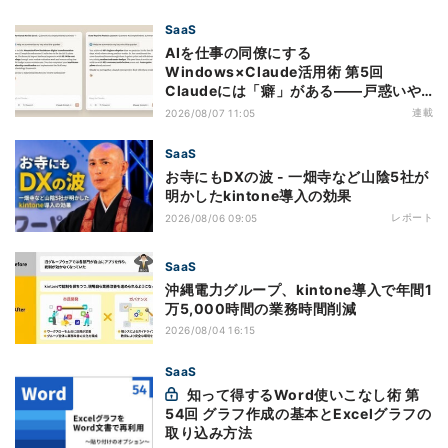
SaaS
AIを仕事の同僚にする
Windows×Claude活用術 第5回
Claudeには「癖」がある――戸惑いや
すい7つの仕様
連載
2026/08/07 11:05
SaaS
お寺にもDXの波 - 一畑寺など山陰5社が
明かしたkintone導入の効果
レポート
2026/08/06 09:05
SaaS
沖縄電力グループ、kintone導入で年間1
万5,000時間の業務時間削減
2026/08/04 16:15
SaaS
知って得するWord使いこなし術 第
54回 グラフ作成の基本とExcelグラフの
取り込み方法