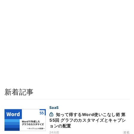
新着記事
SaaS
知って得するWord使いこなし術 第
55回 グラフのカスタマイズとキャプシ
ョンの配置
24分前
連載