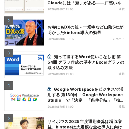
Claudeには「癖」がある――戸惑いや
すい7つの仕様
連載
2026/08/07 11:05
お寺にもDXの波 - 一畑寺など山陰5社が
明かしたkintone導入の効果
レポート
2026/08/06 09:05
知って得するWord使いこなし術 第
54回 グラフ作成の基本とExcelグラフの
取り込み方法
連載
2026/08/03 11:00
Google Workspaceをビジネスで活
用する 第139回 「Google Workspace
Studio」で「決定」「条件分岐」「抽
出」の使い方を覚えよう
連載
2026/06/05 11:00
サイボウズ2025年度通期決算は増収増
益、kintoneは大規模な全社導入に向け