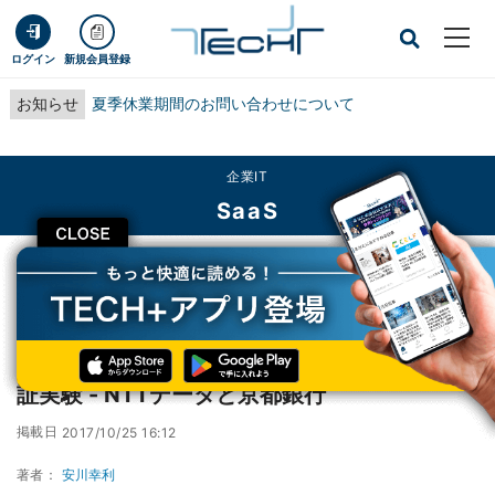
ログイン
新規会員登録
お知らせ
夏季休業期間のお問い合わせについて
企業IT
SaaS
CLOSE
TECH+
企業IT
SaaS
AIを使って融資業務の生産性向上を目指す実証実験 - NTTデータと京都銀行
AIを使って融資業務の生産性向上を目指す実
証実験 - NTTデータと京都銀行
掲載日
2017/10/25 16:12
著者：
安川幸利