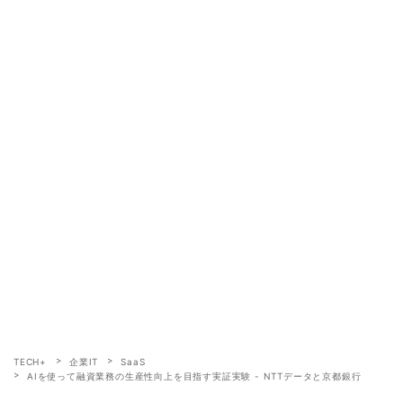
TECH+
企業IT
SaaS
AIを使って融資業務の生産性向上を目指す実証実験 - NTTデータと京都銀行