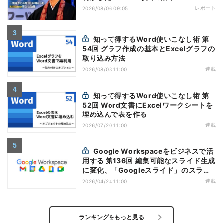
レポート
2026/08/06 09:05
知って得するWord使いこなし術 第
54回 グラフ作成の基本とExcelグラフの
取り込み方法
連載
2026/08/03 11:00
知って得するWord使いこなし術 第
52回 Word文書にExcelワークシートを
埋め込んで表を作る
連載
2026/07/20 11:00
Google Workspaceをビジネスで活
用する 第136回 編集可能なスライド生成
に変化、「Googleスライド」のスライ
ド生成機能を応用
連載
2026/04/24 11:00
ランキングをもっと見る