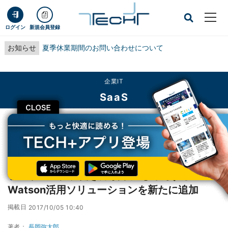
ログイン
新規会員登録
お知らせ
夏季休業期間のお問い合わせについて
企業IT
SaaS
CLOSE
TECH+
企業IT
SaaS
ソフトバンク、働き方改革にも寄与するWatson活用ソリューションを新たに追
加
ソフトバンク、働き方改革にも寄与する
Watson活用ソリューションを新たに追加
掲載日
2017/10/05 10:40
著者：
長岡弥太郎