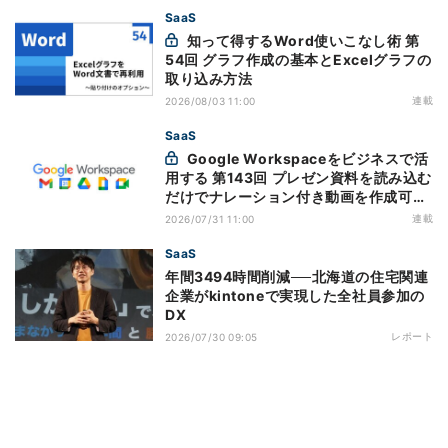
SaaS
知って得するWord使いこなし術 第
54回 グラフ作成の基本とExcelグラフの
取り込み方法
連載
2026/08/03 11:00
SaaS
Google Workspaceをビジネスで活
用する 第143回 プレゼン資料を読み込む
だけでナレーション付き動画を作成可能
になった「Google Vids」
連載
2026/07/31 11:00
SaaS
年間3494時間削減──北海道の住宅関連
企業がkintoneで実現した全社員参加の
DX
レポート
2026/07/30 09:05