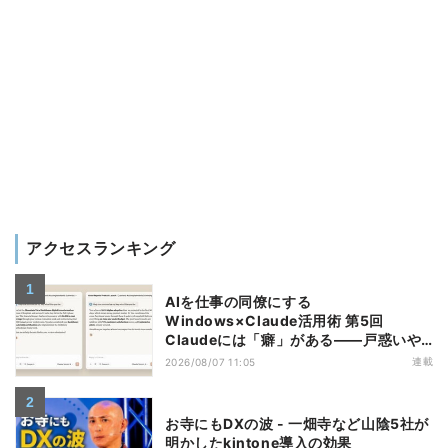
アクセスランキング
AIを仕事の同僚にする
Windows×Claude活用術 第5回
Claudeには「癖」がある――戸惑いや
すい7つの仕様
連載
2026/08/07 11:05
お寺にもDXの波 - 一畑寺など山陰5社が
明かしたkintone導入の効果