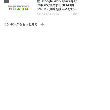
Google Workspaceをビ
ジネスで活用する 第143回
プレゼン資料を読み込むだけ
でナレーション付き動画を作
連載
2026/07/31 11:00
成可能になった「Google
Vids」
ランキングをもっと見る