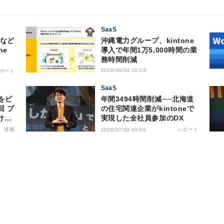
SaaS
寺など
沖縄電力グループ、kintone
ne
導入で年間1万5,000時間の業
務時間削減
2026/08/04 16:15
ポート
SaaS
年間3494時間削減──北海道
回 プ
の住宅関連企業がkintoneで
けで
実現した全社員参加のDX
作成
連載
レポート
2026/07/30 09:05