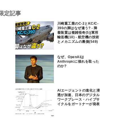
限定記事
川崎重工業のC-2とKC/C-
390の脚はなぜ違う? - 降
着装置は複雑怪奇(5)|軍用
輸送機(10) - 航空機の技術
とメカニズムの裏側(549)
なぜ、OpenAIは
Anthropicに後れを取った
のか?
AIエージェントの進化と浸
透が加速、日本のデジタル
ワークプレース・ハイプサ
イクルをガートナーが発表