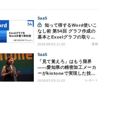
SaaS
知って得するWord使いこ
なし術 第54回 グラフ作成の
基本とExcelグラフの取り込
み方法
連載
2026/08/03 11:00
SaaS
「見て覚えろ」はもう限界
――愛知県の精密加工メーカ
ーがkintoneで実現した技術
継承の仕組み
レポート
2026/07/28 11:02