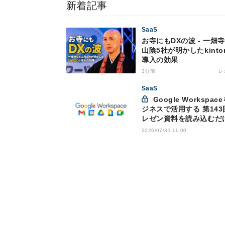
新着記事
SaaS
お寺にもDXの波 - 一畑
山陰5社が明かしたkinto
導入の効果
3分前
レ
SaaS
Google Workspaceをビ
ジネスで活用する 第143
レゼン資料を読み込むだ
ナレーション付き動画を
2026/07/31 11:00
可能になった「Google
Vids」