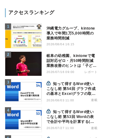
アクセスランキング
沖縄電力グループ、kintone
導入で年間1万5,000時間の
業務時間削減
2026/08/04 16:15
岐阜の幼稚園、kintoneで電
話対応ゼロ・月50時間削減
業務改善のヒントは「子ども
の遊び」
レポート
2026/07/16 09:00
知って得するWord使い
こなし術 第54回 グラフ作成
の基本とExcelグラフの取り
込み方法
連載
2026/08/03 11:00
知って得するWord使い
こなし術 第53回 Wordの表
で合計や平均を計算する(関
数の入力)
連載
2026/07/27 11:00