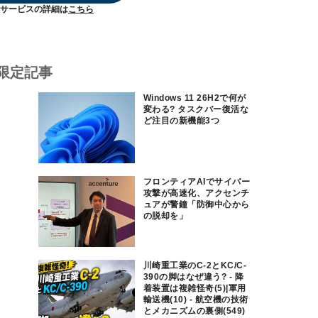
サービスの詳細は
こちら
限定記事
Windows 11 26H2で何が
変わる? タスクバー復活な
ど注目の新機能3つ
フロンティアAIでサイバー
攻撃が高速化、アクセンチ
ュアが警鐘「防御中心から
の脱却を」
川崎重工業のC-2とKC/C-
390の脚はなぜ違う? - 降
着装置は複雑怪奇(5)|軍用
輸送機(10) - 航空機の技術
とメカニズムの裏側(549)