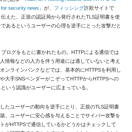
for security news
」が、
フィッシング
詐欺サイトで
と伝えた。正規の認証局から発行されたTLS証明書を使
安全であるというユーザーの心理を逆手にとった攻撃だと
ュリティブログをもとに書かれたもの。HTTPによる通信では
人情報などの入力を伴う用途には適していないと考え
オンラインバンクなどでは、基本的にHTTPSを利用し
大手SNSベンダーがこぞってHTTPからHTTPSへの
あるという認識がユーザーに広まっている。
したユーザーの動向を逆手にとり、正規のTLS証明書
築。ユーザーに安心感を与えることでサイバー攻撃を
トがHTTPSで通信しているかどうかはチェックして