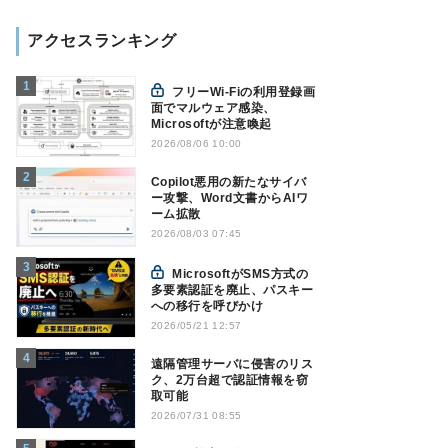
アクセスランキング
フリーWi-Fiの利用登録画
面でマルウェア感染、
Microsoftが注意喚起
2026/08/06 10:00
Copilot悪用の新たなサイバ
ー攻撃、Word文書からAIワ
ーム拡散
2026/08/03 07:45
MicrosoftがSMS方式の
多要素認証を廃止、パスキー
への移行を呼びかけ
2026/05/21 12:57
遠隔管理サーバに侵害のリス
ク、2万台超で認証情報を窃
取可能
2026/07/31 08:55