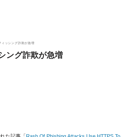
たフィッシング詐欺が急増
ッシング詐欺が急増
載された記事「
Rash Of Phishing Attacks Use HTTPS To