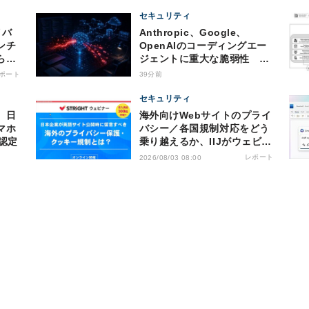
セキュリティ
Anthropic、Google、
ンチ
OpenAIのコーディングエー
らの
ジェントに重大な脆弱性 認
証情報窃取などの恐れ
ポート
39分前
セキュリティ
、日
海外向けWebサイトのプライ
マホ
バシー／各国規制対応をどう
認定
乗り越えるか、IIJがウェビナ
ー開催
レポート
2026/08/03 08:00