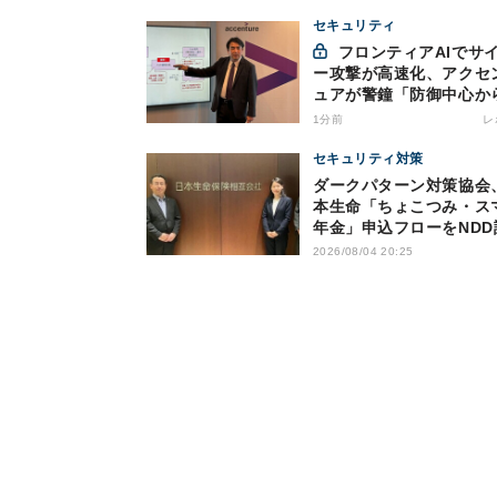
セキュリティ
フロンティアAIでサイバ
ー攻撃が高速化、アクセ
ュアが警鐘「防御中心か
脱却を」
1分前
レ
セキュリティ対策
ダークパターン対策協会
本生命「ちょこつみ・ス
年金」申込フローをNDD
2026/08/04 20:25