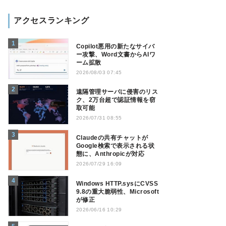
アクセスランキング
Copilot悪用の新たなサイバ
ー攻撃、Word文書からAIワ
ーム拡散
2026/08/03 07:45
遠隔管理サーバに侵害のリス
ク、2万台超で認証情報を窃
取可能
2026/07/31 08:55
Claudeの共有チャットが
Google検索で表示される状
態に、Anthropicが対応
2026/07/29 16:09
Windows HTTP.sysにCVSS
9.8の重大脆弱性、Microsoft
が修正
2026/06/16 10:29