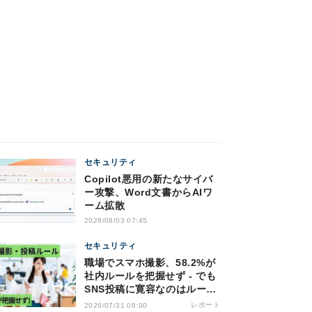
セキュリティ
Copilot悪用の新たなサイバ
ー攻撃、Word文書からAIワ
ーム拡散
2026/08/03 07:45
セキュリティ
職場でスマホ撮影、58.2%が
社内ルールを把握せず - でも
SNS投稿に寛容なのはルール
を知る人たち!?
レポート
2026/07/31 08:00