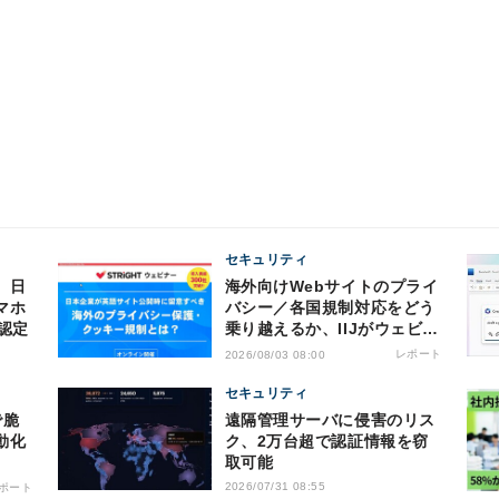
セキュリティ
、日
海外向けWebサイトのプライ
マホ
バシー／各国規制対応をどう
認定
乗り越えるか、IIJがウェビナ
ー開催
レポート
2026/08/03 08:00
セキュリティ
遠隔管理サーバに侵害のリス
動化
ク、2万台超で認証情報を窃
取可能
I時代
2026/07/31 08:55
ポート