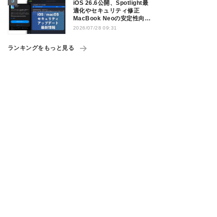
iOS 26.6公開、Spotlight最
適化やセキュリティ修正
MacBook Neoの安定性向上
も
2026/07/28 09:31
ランキングをもっと見る