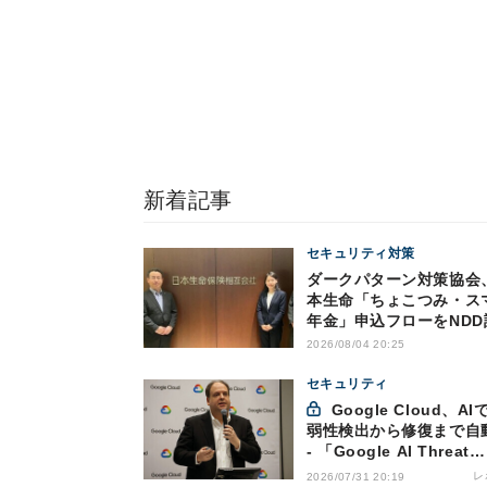
新着記事
セキュリティ対策
ダークパターン対策協会
本生命「ちょこつみ・ス
年金」申込フローをNDD
2026/08/04 20:25
セキュリティ
Google Cloud、AIで脆
弱性検出から修復まで自
- 「Google AI Threat
Defense」で実現するA
レ
2026/07/31 20:19