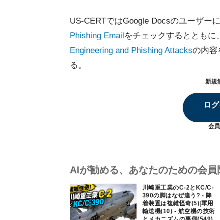
US-CERTではGoogle Docsのユーザ
Phishing Email
をチェックするとともに
Engineering and Phishing Attacks
の内容
る。
新規
ログ
会員
AIが勧める、あなたのための会員
川崎重工業のC-2とKC/C-
390の脚はなぜ違う? - 降
着装置は複雑怪奇(5)|軍用
輸送機(10) - 航空機の技術
とメカニズムの裏側(549)