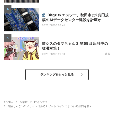
Bitgrit×エスツー、秋田市に2兆円規
模のAIデータセンター建設を計画か
2026/08/06 16:41
情シスのタマちゃん３ 第55回 出社中の
猛暑対策！
連載
2026/08/05 11:00
ランキングをもっと見る
TECH+
企業IT
ITインフラ
危険じゃない? メリットはある? ビットコインにまつわる疑問を解く