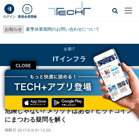
ログイン
新規会員登録
お知らせ
夏季休業期間のお問い合わせについて
企業IT
ITインフラ
CLOSE
TECH+
企業IT
ITインフラ
危険じゃない? メリットはある? ビットコインにまつわる疑問を解く
インタビュー
危険じゃない? メリットはある? ビットコイン
にまつわる疑問を解く
掲載日
2017/03/31 12:00