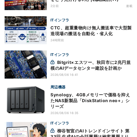
2分前
連載
ITインフラ
CTC、超重量物向け無人搬送車で大型製
造現場の搬送を自動化・省人化
24時間前
ITインフラ
Bitgrit×エスツー、秋田市に2兆円規
模のAIデータセンター建設を計画か
2026/08/06 16:41
周辺機器
Synology、4GBメモリーで価格を抑え
たNAS新製品「DiskStation neo+」シ
リーズ
2026/08/06 16:35
ITインフラ
柳谷智宣のAIトレンドインサイト 第
33回 生成AIの会話履歴は検索履歴より