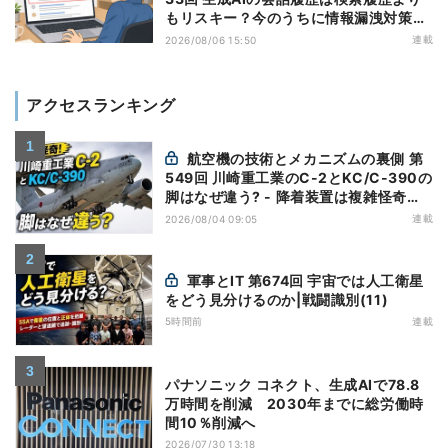
もリスキー？今のうちに情報漏洩対策を
万全にしておこう
連載
2026/08/06 15:50
アクセスランキング
航空機の技術とメカニズムの裏側 第
549回 川崎重工業のC-2とKC/C-390の
脚はなぜ違う? - 降着装置は複雑怪奇
(5)|軍用輸送機(10)
連載
2026/08/04 09:05
軍事とIT 第674回 宇宙では人工衛星
をどう見分けるのか|戦闘識別(11)
5時間前
連載
パナソニック コネクト、生成AIで78.8
万時間を削減 2030年までに総労働時
間10％削減へ
2026/07/30 13:18