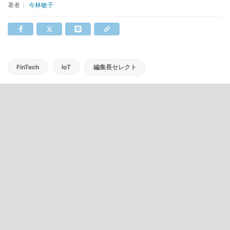
著者：
今林敏子
FinTech
IoT
編集長セレクト