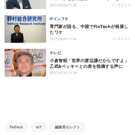
インタビュー
2017/03/06 11:35
ITインフラ
専門家が語る、中国でFinTechが発展し
たワケ
インタビュー
2017/03/01 11:00
テレビ
小倉智昭「世界の渡辺謙だからですよ」
乙武&ベッキーとの差を指摘する声に
2017/03/30 12:08
FinTech
IoT
編集長セレクト