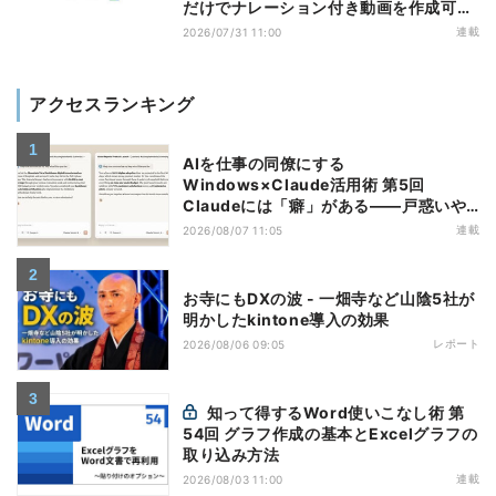
だけでナレーション付き動画を作成可能
になった「Google Vids」
連載
2026/07/31 11:00
アクセスランキング
AIを仕事の同僚にする
Windows×Claude活用術 第5回
Claudeには「癖」がある――戸惑いや
すい7つの仕様
連載
2026/08/07 11:05
お寺にもDXの波 - 一畑寺など山陰5社が
明かしたkintone導入の効果
レポート
2026/08/06 09:05
知って得するWord使いこなし術 第
54回 グラフ作成の基本とExcelグラフの
取り込み方法
連載
2026/08/03 11:00