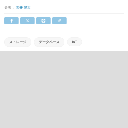
著者：
岩井 健太
ストレージ
データベース
IoT