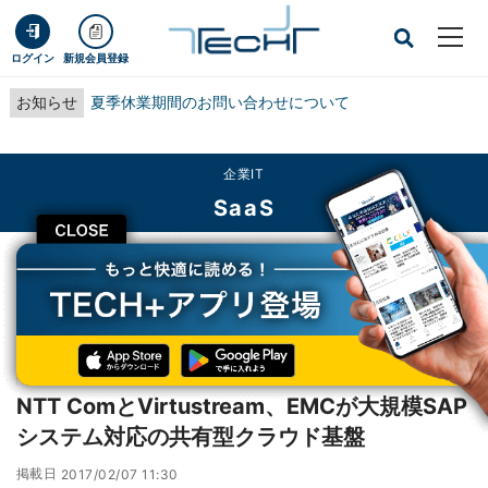
ログイン
新規会員登録
お知らせ
夏季休業期間のお問い合わせについて
企業IT
SaaS
CLOSE
TECH+
企業IT
SaaS
NTT ComとVirtustream、EMCが大規模SAPシステム対応の共有型クラウド基
盤
レポート
NTT ComとVirtustream、EMCが大規模SAP
システム対応の共有型クラウド基盤
掲載日
2017/02/07 11:30