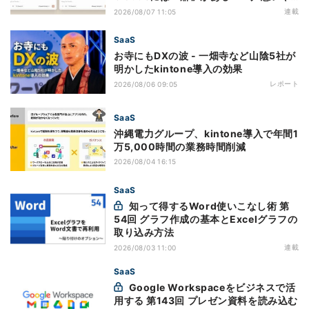
すい7つの仕様
連載
2026/08/07 11:05
SaaS
お寺にもDXの波 - 一畑寺など山陰5社が
明かしたkintone導入の効果
レポート
2026/08/06 09:05
SaaS
沖縄電力グループ、kintone導入で年間1
万5,000時間の業務時間削減
2026/08/04 16:15
SaaS
知って得するWord使いこなし術 第
54回 グラフ作成の基本とExcelグラフの
取り込み方法
連載
2026/08/03 11:00
SaaS
Google Workspaceをビジネスで活
用する 第143回 プレゼン資料を読み込む