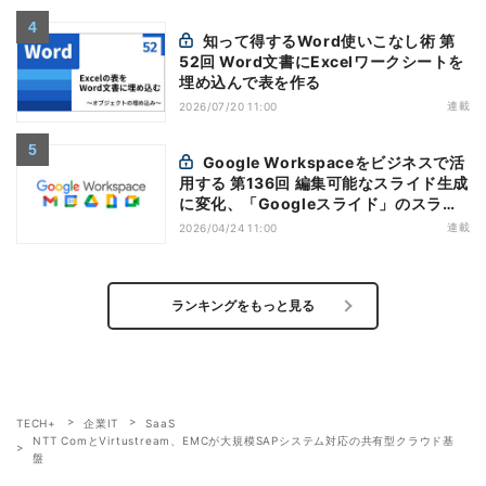
知って得するWord使いこなし術 第
52回 Word文書にExcelワークシートを
埋め込んで表を作る
連載
2026/07/20 11:00
Google Workspaceをビジネスで活
用する 第136回 編集可能なスライド生成
に変化、「Googleスライド」のスライ
ド生成機能を応用
連載
2026/04/24 11:00
ランキングをもっと見る
TECH+
企業IT
SaaS
NTT ComとVirtustream、EMCが大規模SAPシステム対応の共有型クラウド基
盤