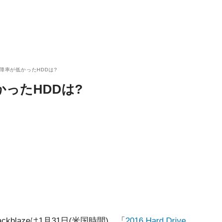
故障率が低かったHDDは?
かったHDDは?
blazeは1月31日(米国時間)、「
2016 Hard Drive