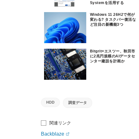
Systemを活用する
Windows 11 26H2で何が
変わる? タスクバー復活な
ど注目の新機能3つ
Bitgrit×エスツー、秋田市
に2兆円規模のAIデータセ
ンター建設を計画か
HDD
調査データ
関連リンク
Backblaze