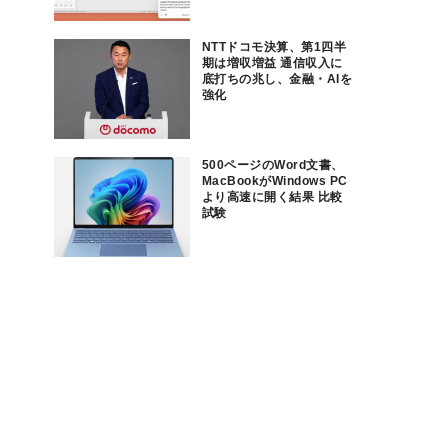
NTTドコモ決算、第1四半
期は増収増益 通信収入に
底打ちの兆し、金融・AIを
強化
500ページのWord文書、
MacBookがWindows PC
より高速に開く結果 比較
試験