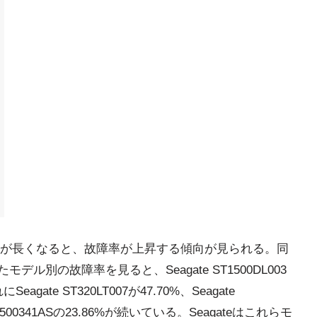
が長くなると、故障率が上昇する傾向が見られる。同
モデル別の故障率を見ると、Seagate ST1500DL003
ate ST320LT007が47.70%、Seagate
ST31500341ASの23.86%が続いている。Seagateはこれらモ