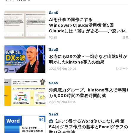
SaaS
AIを仕事の同僚にする
Windows×Claude活用術 第5回
Claudeには「癖」がある――戸惑いや
すい7つの仕様
5分前
連載
SaaS
お寺にもDXの波 - 一畑寺など山陰5社が
明かしたkintone導入の効果
レポート
2026/08/06 09:05
SaaS
沖縄電力グループ、kintone導入で年間1
万5,000時間の業務時間削減
2026/08/04 16:15
SaaS
知って得するWord使いこなし術 第
54回 グラフ作成の基本とExcelグラフの
取り込み方法