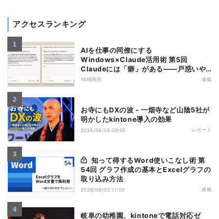
アクセスランキング
AIを仕事の同僚にする
Windows×Claude活用術 第5回
Claudeには「癖」がある――戸惑いや
すい7つの仕様
16時間前
連載
お寺にもDXの波 - 一畑寺など山陰5社が
明かしたkintone導入の効果
レポート
2026/08/06 09:05
知って得するWord使いこなし術 第
54回 グラフ作成の基本とExcelグラフの
取り込み方法
連載
2026/08/03 11:00
岐阜の幼稚園、kintoneで電話対応ゼ