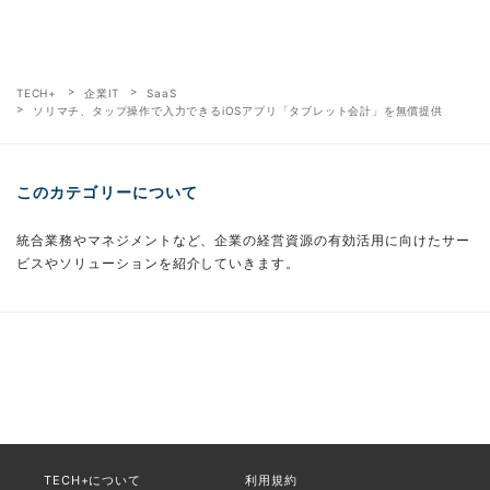
TECH+
企業IT
SaaS
ソリマチ、タップ操作で入力できるiOSアプリ「タブレット会計」を無償提供
このカテゴリーについて
統合業務やマネジメントなど、企業の経営資源の有効活用に向けたサー
ビスやソリューションを紹介していきます。
TECH+について
利用規約