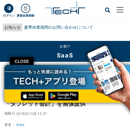
ログイン
新規会員登録
お知らせ
夏季休業期間のお問い合わせについて
企業IT
SaaS
CLOSE
TECH+
企業IT
SaaS
ソリマチ、タップ操作で入力できるiOSアプリ「タブレット会計」を無償提供
ソリマチ、タップ操作で入力できるiOSアプリ
「タブレット会計」を無償提供
掲載日
2016/07/28 12:37
著者：
Aries