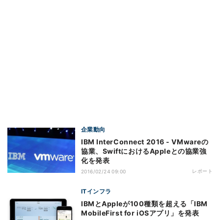
企業動向
IBM InterConnect 2016 - VMwareの
協業、SwiftにおけるAppleとの協業強
化を発表
レポート
2016/02/24 09:00
ITインフラ
IBMとAppleが100種類を超える「IBM
MobileFirst for iOSアプリ」を発表