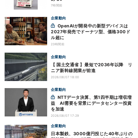
7時間前
企業動向
OpenAIが開発中の新型デバイスは
2027年発売でドーナツ型、価格300ド
ル超に
23時間前
企業動向
【 国土交通省 】最短で2036年以降 リ
ニア新幹線開業が前進
2026/08/07 18:00
企業動向
NTTデータ決算、第1四半期は増収増
益 AI需要を背景にデータセンター投資
を加速
2026/08/07 17:29
企業動向
日本製鉄、3000億円投じた40年ぶりの