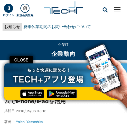
ログイン
新規会員登録
お知らせ
夏季休業期間のお問い合わせについて
企業IT
企業動向
CLOSE
TECH+
企業IT
企業動向
AppleとSAPが提携、HANAプラットフォームでiPhone/iPadを活用
AppleとSAPが提携、HANAプラットフォー
ムでiPhone/iPadを活用
掲載日
2016/05/06 08:16
著者：
Yoichi Yamashita