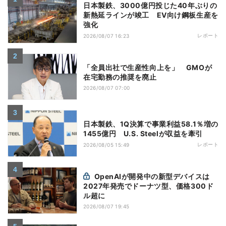
日本製鉄、3000億円投じた40年ぶりの
新熱延ラインが竣工 EV向け鋼板生産を
強化
レポート
2026/08/07 16:23
「全員出社で生産性向上を」 GMOが
在宅勤務の推奨を廃止
2026/08/07 07:00
日本製鉄、1Q決算で事業利益58.1％増の
1455億円 U.S. Steelが収益を牽引
レポート
2026/08/05 15:49
OpenAIが開発中の新型デバイスは
2027年発売でドーナツ型、価格300ド
ル超に
2026/08/07 19:45