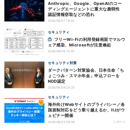
Anthropic、Google、OpenAIのコー
ディングエージェントに重大な脆弱性
認証情報窃取などの恐れ
2026/08/07 18:02
セキュリティ
フリーWi-Fiの利用登録画面でマルウ
ェア感染、Microsoftが注意喚起
2026/08/06 10:00
セキュリティ対策
ダークパターン対策協会、日本生命「ち
ょこつみ・スマホ年金」申込フローを
NDD認定
2026/08/04 20:25
セキュリティ
海外向けWebサイトのプライバシー／各
国規制対応をどう乗り越えるか、IIJがウ
ェビナー開催
レポート
2026/08/03 08:00