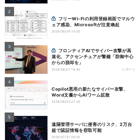
フリーWi-Fiの利用登録画面でマルウ
ェア感染、Microsoftが注意喚起
2026/08/06 10:00
フロンティアAIでサイバー攻撃が高
速化、アクセンチュアが警鐘「防御中心
からの脱却を」
レポート
2026/08/07 18:40
Copilot悪用の新たなサイバー攻撃、
Word文書からAIワーム拡散
2026/08/03 07:45
遠隔管理サーバに侵害のリスク、2万台
超で認証情報を窃取可能
2026/07/31 08:55