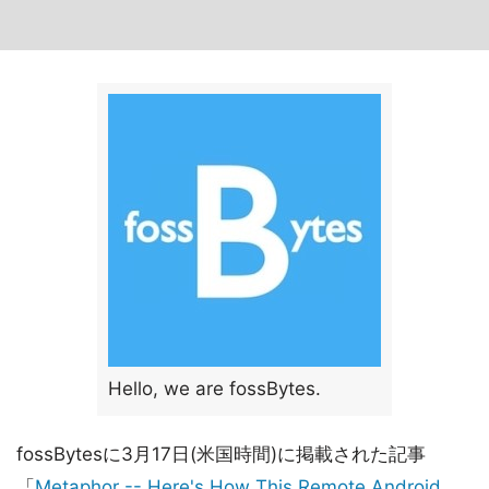
Hello, we are fossBytes.
fossBytesに3月17日(米国時間)に掲載された記事
「
Metaphor -- Here's How This Remote Android