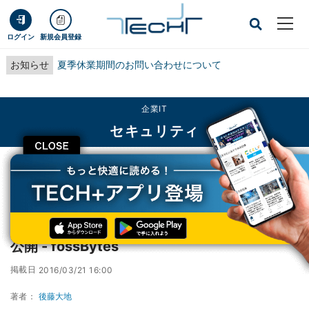
ログイン
新規会員登録
お知らせ
夏季休業期間のお問い合わせについて
企業IT
セキュリティ
CLOSE
TECH+
企業IT
セキュリティ
10秒でAndroid搭載スマホをハックする動画公開 - fossBytes
10秒でAndroid搭載スマホをハックする動画
公開 - fossBytes
掲載日
2016/03/21 16:00
著者：
後藤大地