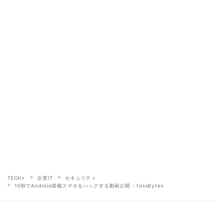
TECH+
企業IT
セキュリティ
10秒でAndroid搭載スマホをハックする動画公開 - fossBytes