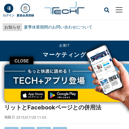
ログイン
新規会員登録
お知らせ
夏季休業期間のお問い合わせについて
企業IT
マーケティング
CLOSE
TECH+
企業IT
マーケティング
初心者向け！Facebook広告のメリット・デメリットとFacebookページとの併
用法
初心者向け！Facebook広告のメリット・デメ
リットとFacebookページとの併用法
掲載日
2015/07/29 11:05