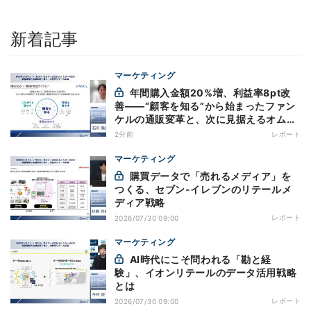
新着記事
マーケティング
年間購入金額20%増、利益率8pt改
善——“顧客を知る”から始まったファン
ケルの通販変革と、次に見据えるオムニ
チャネル
2分前
レポート
マーケティング
購買データで「売れるメディア」を
つくる、セブン-イレブンのリテールメ
ディア戦略
レポート
2026/07/30 09:00
マーケティング
AI時代にこそ問われる「勘と経
験」、イオンリテールのデータ活用戦略
とは
レポート
2026/07/30 09:00