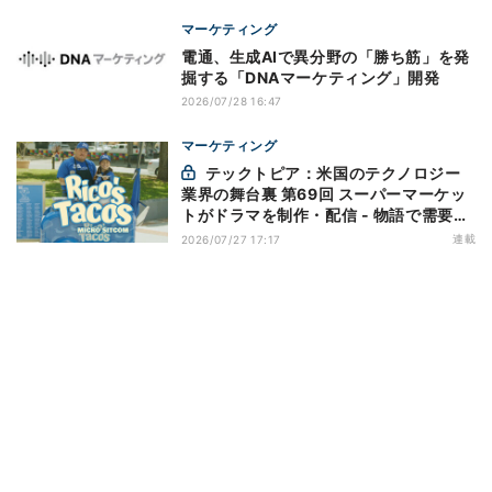
マーケティング
電通、生成AIで異分野の「勝ち筋」を発
掘する「DNAマーケティング」開発
2026/07/28 16:47
マーケティング
テックトピア：米国のテクノロジー
業界の舞台裏 第69回 スーパーマーケッ
トがドラマを制作・配信 - 物語で需要を
演出する小売メディア
連載
2026/07/27 17:17