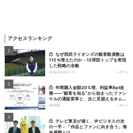
アクセスランキング
なぜ西武ライオンズの観客動員数は
112％増えたのか - 12球団トップを実現
した戦略の全貌
レポート
2026/03/26 11:11
年間購入金額20%増、利益率8pt改
善——“顧客を知る”から始まったファン
ケルの通販変革と、次に見据えるオムニ
チャネル
6時間前
レポート
テレビ東京が描く、IPビジネスの次
の一手 - 「作品とファンに向き合う」海
外展開とは