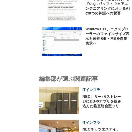
ていない?ソフトウェアエ
ンジニアリングにおけるAI
の8つの神話への賛否
Windows 11、エクスプロ
ーラーのファイルサイズ表
示を改善 GB・MBを自動
表示へ
編集部が選ぶ関連記事
ITインフラ
NEC、サーバ/ストレー
ジにDBやアプリを組み
込んだ垂直統合型ソリ
ューション
ITインフラ
NECネッツエスアイ、