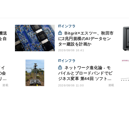
ITインフラ
搬送
Bitgrit×エスツー、秋田市
を自
に2兆円規模のAIデータセン
ター建設を計画か
2026/08/06 16:41
ITインフラ
ネットワーク進化論 - モ
の会
バイルとブロードバンドでビ
リス
ジネス変革 第44回 ソフトバ
洩対
ンクが「HAPS」のプレ商用
連載
連載
2026/08/06 11:00
サービス開始を表明、本格的
な商用展開のめどは