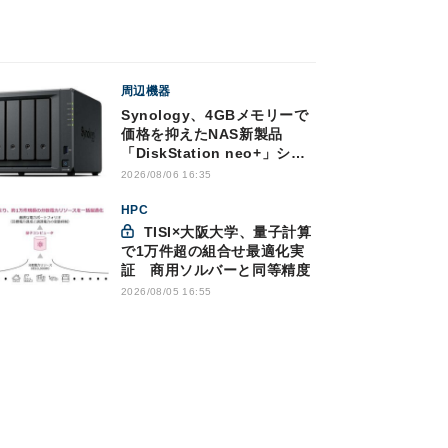
周辺機器
Synology、4GBメモリーで
価格を抑えたNAS新製品
「DiskStation neo+」シリ
ーズ
2026/08/06 16:35
HPC
TISI×大阪大学、量子計算
で1万件超の組合せ最適化実
証 商用ソルバーと同等精度
2026/08/05 16:55