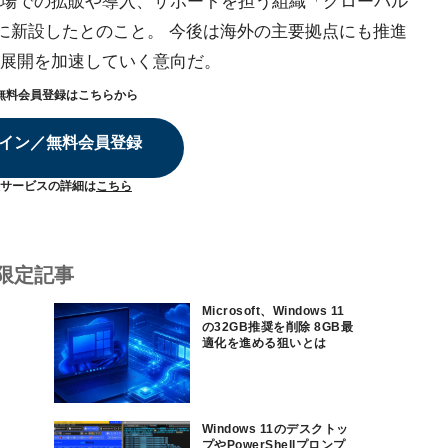
場での拡販や導入、サポートを担う組織「グローバル
月に新設したとのこと。 今後は海外の主要拠点にも推進
展開を加速していく意向だ。
無料会員登録はこちらから
イン／無料会員登録
サービスの詳細は
こちら
限定記事
Microsoft、Windows 11
の32GB推奨を削除 8GB最
適化を進める狙いとは
Windows 11のデスクトッ
プやPowerShellプロンプ