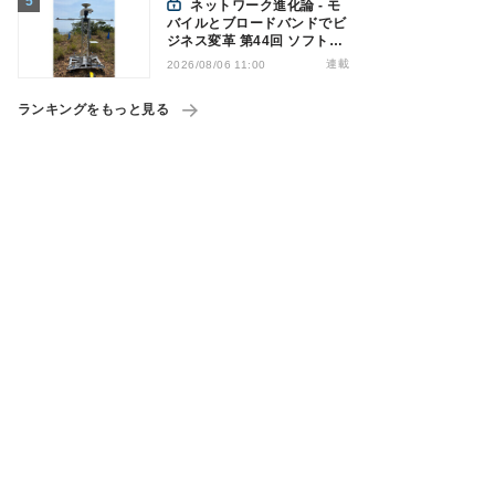
ネットワーク進化論 - モ
バイルとブロードバンドでビ
ジネス変革 第44回 ソフトバ
ンクが「HAPS」のプレ商用
連載
2026/08/06 11:00
サービス開始を表明、本格的
な商用展開のめどは
ランキングをもっと見る