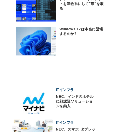
トを寒色系にして"涼"を取
る
Windows 12は本当に登場
するのか?
ITインフラ
NEC、インドのホテル
に顔認証ソリューショ
ンを納入
ITインフラ
NEC、スマホ･タブレッ