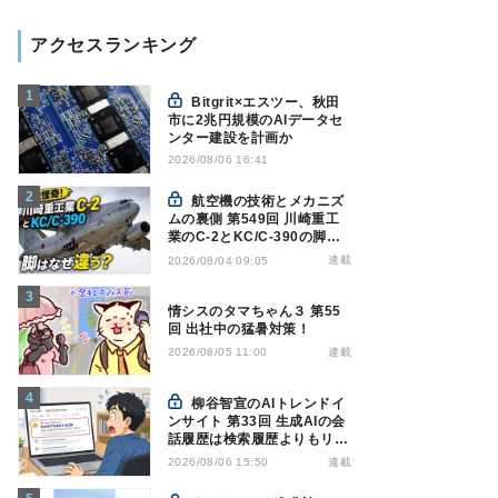
アクセスランキング
Bitgrit×エスツー、秋田
市に2兆円規模のAIデータセ
ンター建設を計画か
2026/08/06 16:41
航空機の技術とメカニズ
ムの裏側 第549回 川崎重工
業のC-2とKC/C-390の脚は
なぜ違う? - 降着装置は複雑
連載
2026/08/04 09:05
怪奇(5)|軍用輸送機(10)
情シスのタマちゃん３ 第55
回 出社中の猛暑対策！
連載
2026/08/05 11:00
柳谷智宣のAIトレンドイ
ンサイト 第33回 生成AIの会
話履歴は検索履歴よりもリス
キー？今のうちに情報漏洩対
連載
2026/08/06 15:50
策を万全にしておこう