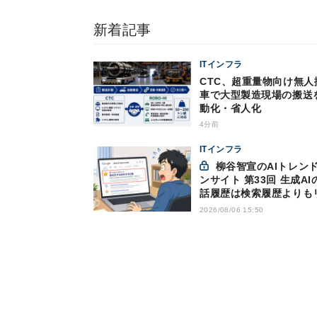
新着記事
ITインフラ
CTC、超重量物向け無人
車で大型製造現場の搬送
動化・省人化
4分前
ITインフラ
柳谷智宣のAIトレンドイ
ンサイト 第33回 生成AI
話履歴は検索履歴よりも
キー？今のうちに情報漏
2026/08/06 15:50
策を万全にしておこう