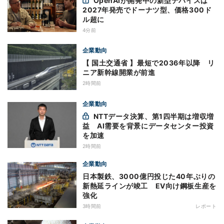
OpenAIが開発中の新型デバイスは
2027年発売でドーナツ型、価格300ド
ル超に
4分前
企業動向
【 国土交通省 】最短で2036年以降 リ
ニア新幹線開業が前進
2時間前
企業動向
NTTデータ決算、第1四半期は増収増
益 AI需要を背景にデータセンター投資
を加速
2時間前
企業動向
日本製鉄、3000億円投じた40年ぶりの
新熱延ラインが竣工 EV向け鋼板生産を
強化
3時間前
レポート