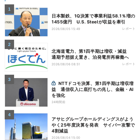
日本製鉄、1Q決算で事業利益58.1％増の
1455億円 U.S. Steelが収益を牽引
レポート
2026/08/05 15:49
北海道電力、第1四半期は増収・減益
通期予想据え置き、泊発電所再稼働へ
レポート
2026/08/06 08:51
NTTドコモ決算、第1四半期は増収増
益 通信収入に底打ちの兆し、金融・AI
を強化
24時間前
アサヒグループホールディングスがよう
やく25年度決算を発表 サイバー攻撃で
4割減益
2026/08/04 15:00