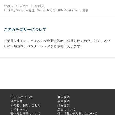
TECH+
企業IT
企業動向
IBMとDockerが提携、Docker対応の「IBM Containers」発表
このカテゴリーについて
IT業界を中心に、さまざまな企業の戦略、経営方針を紹介します。各分
野の市場規模、ベンダーシェアなどもお伝えします。
TECH+について
利用規約
お知らせ
会員規約
その他、お問い合わせ
情報提供
サイトマップ
広告について
著作権と転載について
個人情報の取り扱いについて