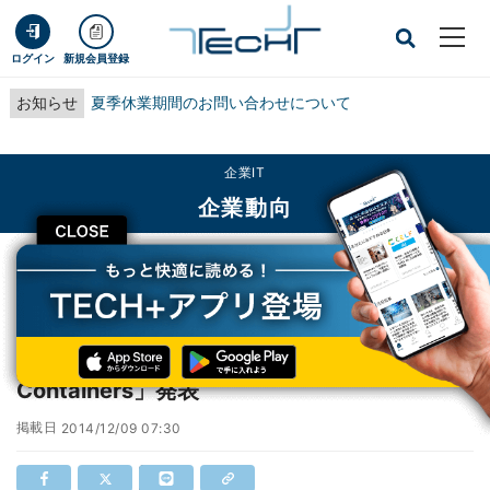
ログイン
新規会員登録
お知らせ
夏季休業期間のお問い合わせについて
企業IT
企業動向
CLOSE
TECH+
企業IT
企業動向
IBMとDockerが提携、Docker対応の「IBM Containers」発表
IBMとDockerが提携、Docker対応の「IBM
Containers」発表
掲載日
2014/12/09 07:30