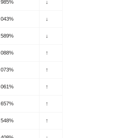
.985%
↓
.043%
↓
.589%
↓
.088%
↑
.073%
↑
.061%
↑
.657%
↑
.548%
↑
.408%
↓