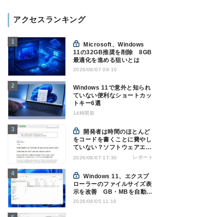
アクセスランキング
Microsoft、Windows
11の32GB推奨を削除 8GB
最適化を進める狙いとは
2026/08/07 09:10
Windows 11で意外と知られ
ていない便利なショートカッ
トキー6選
14時間前
開発者は時間のほとんど
をコードを書くことに費やし
ていない？ソフトウェアエン
ジニアリングにおけるAIの8
レポート
2026/08/07 17:30
つの神話への賛否
Windows 11、エクスプ
ローラーのファイルサイズ表
示を改善 GB・MBを自動表
示へ
2026/08/05 11:16