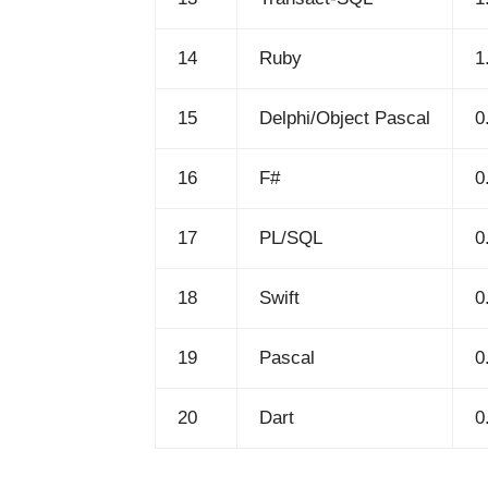
14
Ruby
1
15
Delphi/Object Pascal
0
16
F#
0
17
PL/SQL
0
18
Swift
0
19
Pascal
0
20
Dart
0