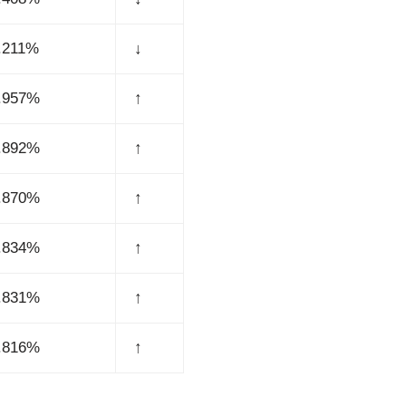
.211%
↓
.957%
↑
.892%
↑
.870%
↑
.834%
↑
.831%
↑
.816%
↑