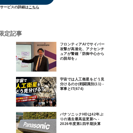
サービスの詳細は
こちら
限定記事
フロンティアAIでサイバー
攻撃が高速化、アクセンチ
ュアが警鐘「防御中心から
の脱却を」
宇宙では人工衛星をどう見
分けるのか|戦闘識別(11) -
軍事とIT(674)
パナソニックHDは42年ぶ
りの過去最高益更新へ -
2026年度第1四半期決算