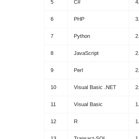
5
C#
4
6
PHP
3
7
Python
2
8
JavaScript
2
9
Perl
2
10
Visual Basic .NET
2
11
Visual Basic
1
12
R
1
13
Transact-SQL
1