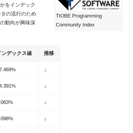
かをインデック
ータの流行のため
TIOBE Programming
の動向が興味深
Community Index
インデックス値
推移
7.469%
↓
4.391%
↓
.063%
↓
.098%
↓